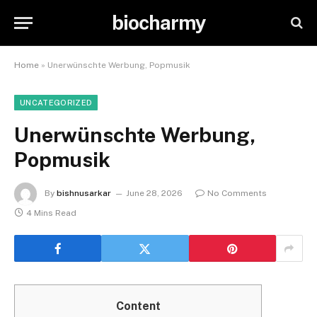
biocharmy
Home
»
Unerwünschte Werbung, Popmusik
UNCATEGORIZED
Unerwünschte Werbung,
Popmusik
By
bishnusarkar
June 28, 2026
No Comments
4 Mins Read
Content