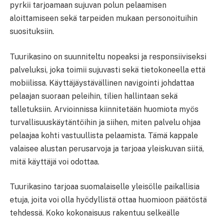
pyrkii tarjoamaan sujuvan polun pelaamisen
aloittamiseen sekä tarpeiden mukaan personoituihin
suosituksiin.
Tuurikasino on suunniteltu nopeaksi ja responsiiviseksi
palveluksi, joka toimii sujuvasti sekä tietokoneella että
mobiilissa. Käyttäjäystävällinen navigointi johdattaa
pelaajan suoraan peleihin, tilien hallintaan sekä
talletuksiin. Arvioinnissa kiinnitetään huomiota myös
turvallisuuskäytäntöihin ja siihen, miten palvelu ohjaa
pelaajaa kohti vastuullista pelaamista. Tämä kappale
valaisee alustan perusarvoja ja tarjoaa yleiskuvan siitä,
mitä käyttäjä voi odottaa.
Tuurikasino tarjoaa suomalaiselle yleisölle paikallisia
etuja, joita voi olla hyödyllistä ottaa huomioon päätöstä
tehdessä. Koko kokonaisuus rakentuu selkeälle