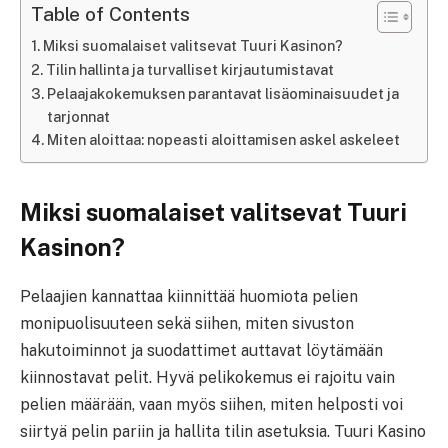
Table of Contents
Miksi suomalaiset valitsevat Tuuri Kasinon?
Tilin hallinta ja turvalliset kirjautumistavat
Pelaajakokemuksen parantavat lisäominaisuudet ja
tarjonnat
Miten aloittaa: nopeasti aloittamisen askel askeleet
Miksi suomalaiset valitsevat Tuuri
Kasinon?
Pelaajien kannattaa kiinnittää huomiota pelien
monipuolisuuteen sekä siihen, miten sivuston
hakutoiminnot ja suodattimet auttavat löytämään
kiinnostavat pelit. Hyvä pelikokemus ei rajoitu vain
pelien määrään, vaan myös siihen, miten helposti voi
siirtyä pelin pariin ja hallita tilin asetuksia. Tuuri Kasino