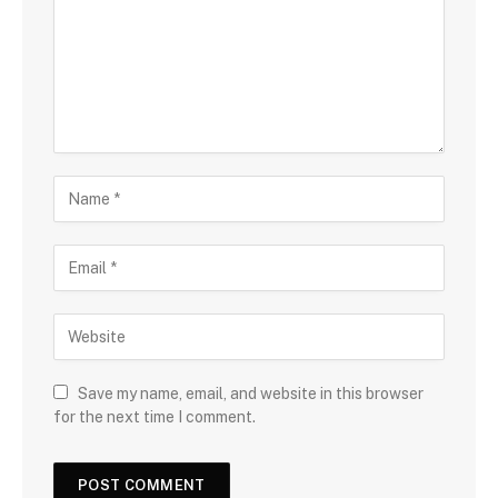
Save my name, email, and website in this browser
for the next time I comment.