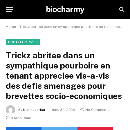
biocharmy
Home
»
Trickz abritee dans un sympathique pourboire en tenant appreciee vis-a-vis des defis amenages pour brevettes socio-economiques
UNCATEGORIZED
Trickz abritee dans un
sympathique pourboire en
tenant appreciee vis-a-vis
des defis amenages pour
brevettes socio-economiques
By
bishnusarkar
June 30, 2026
No Comments
5 Mins Read