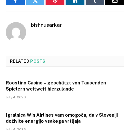
Facebook
Twitter
Pinterest
LinkedIn
Tumblr
Email
bishnusarkar
RELATED
POSTS
Roostino Casino – geschätzt von Tausenden
Spielern weltweit hierzulande
July 4, 2026
Igralnica Win Airlines vam omogoča, da v Sloveniji
doživite energijo vsakega vrtljaja
July 4, 2026