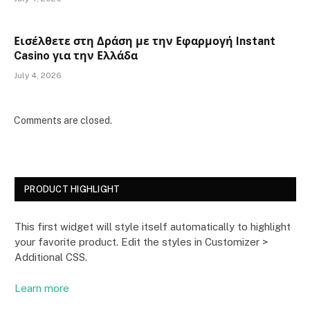
Εισέλθετε στη Δράση με την Εφαρμογή Instant
Casino για την Ελλάδα
July 4, 2026
Comments are closed.
PRODUCT HIGHLIGHT
This first widget will style itself automatically to highlight
your favorite product. Edit the styles in Customizer >
Additional CSS.
Learn more