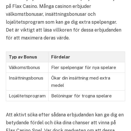
på Flax Casino. Många casinon erbjuder
välkomstbonusar, insättningsbonusar och
lojalitetsprogram som kan ge dig extra spelpengar.
Det är viktigt att läsa villkoren för dessa erbjudanden
för att maximera deras värde.
Typ av Bonus
Fördelar
Välkomstbonus
Fler spelpengar för nya spelare
Insättningsbonus
Ökar din insättning med extra
medel
Lojalitetsprogram
Belöningar för trogna spelare
Att aktivt söka efter sådana erbjudanden kan ge dig en
betydande fördel och öka dina chanser att vinna på
Flax Casino Spel. Var dock medveten om att dessa