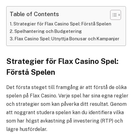
Table of Contents
Strategier för Flax Casino Spel: Förstå Spelen
Spelhantering och Budgetering
Flax Casino Spel: Utnyttja Bonusar och Kampanjer
Strategier för Flax Casino Spel:
Förstå Spelen
Det första steget till framgång är att förstå de olika
spelen på Flax Casino. Varje spel har sina egna regler
och strategier som kan påverka ditt resultat. Genom
att noggrant studera spelen kan du identifiera vilka
som har högst avkastning på investering (RTP) och
lägre husfördelar.