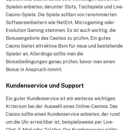
Spielen anbieten, darunter Slots, Tischspiele und Live-
Casino-Spiele. Die Spiele sollten von renommierten
Softwareanbietern wie NetEnt, Microgaming oder
Evolution Gaming stammen. Es ist auch wichtig, die
Bonusangebote des Casinos zu prüfen. Ein gutes
Casino bietet attraktive Boni für neue und bestehende
Spieler an. Allerdings sollte man die
Bonusbedingungen genau prüfen, bevor man einen
Bonus in Anspruch nimmt.
Kundenservice und Support
Ein guter Kundenservice ist ein weiteres wichtiges
Kriterium bei der Auswahl eines Online-Casinos. Das
Casino sollte einen Kundenservice anbieten, der rund
um die Uhr erreichbar ist, beispielsweise per Live-
Chat, E-Mail oder Telefon. Der Kundenservice sollte