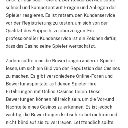
schnell und kompetent auf Fragen und Anliegen der
Spieler reagieren. Es ist ratsam, den Kundenservice
vor der Registrierung zu testen, um sich von der
Qualität des Supports zu überzeugen. Ein
professioneller Kundenservice ist ein Zeichen dafür,
dass das Casino seine Spieler wertschätzt.
Zudem sollte man die Bewertungen anderer Spieler
lesen, um sich ein Bild von der Reputation des Casinos
zu machen. Es gibt verschiedene Online-Foren und
Bewertungsportale, auf denen Spieler ihre
Erfahrungen mit Online-Casinos teilen. Diese
Bewertungen können hilfreich sein, um die Vor- und
Nachteile eines Casinos zu erkennen. Es ist jedoch
wichtig, die Bewertungen kritisch zu betrachten und
nicht blind auf sie zu vertrauen. Letztendlich sollte