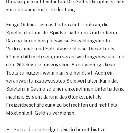
Glücksspielsucht anbieten. Die Selbstdisziplin ist hier
von entscheidender Bedeutung.
Einige Online-Casinos bieten auch Tools an, die
Spielern helfen, ihr Spielverhalten zu kontrollieren.
Dazu gehören beispielsweise Einzahlungslimits,
Verlustlimits und Selbstausschlüsse. Diese Tools
können hilfreich sein, um verantwortungsbewusst mit
dem Glücksspiel umzugehen. Es ist wichtig, diese
Tools zu nutzen, wenn man sie benötigt. Auch ein
verantwortungsbewusstes Spielverhalten kann das
Spielen im Casino zu einer angenehmen Unterhaltung
machen. Es geht darum, das Glücksspiel als
Freizeitbeschäftigung zu betrachten und nicht als
Möglichkeit, Geld zu verdienen.
Setze dir ein Budget, das du bereit bist zu