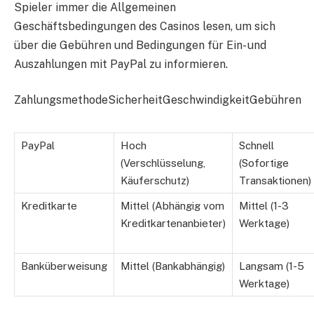
Spieler immer die Allgemeinen
Geschäftsbedingungen des Casinos lesen, um sich
über die Gebühren und Bedingungen für Ein- und
Auszahlungen mit PayPal zu informieren.
ZahlungsmethodeSicherheitGeschwindigkeitGebühren
PayPal
Hoch
Schnell
(Verschlüsselung,
(Sofortige
Käuferschutz)
Transaktionen)
Kreditkarte
Mittel (Abhängig vom
Mittel (1-3
Kreditkartenanbieter)
Werktage)
Banküberweisung
Mittel (Bankabhängig)
Langsam (1-5
Werktage)