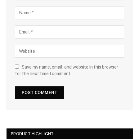
Save my name, email, and website in this browser
for the next time I comment.
PRODUCT HIGHLIGHT