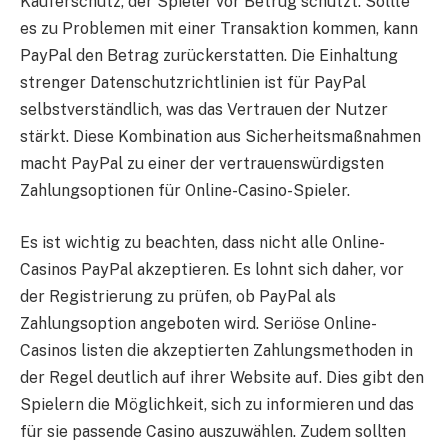
Käuferschutz, der Spieler vor Betrug schützt. Sollte
es zu Problemen mit einer Transaktion kommen, kann
PayPal den Betrag zurückerstatten. Die Einhaltung
strenger Datenschutzrichtlinien ist für PayPal
selbstverständlich, was das Vertrauen der Nutzer
stärkt. Diese Kombination aus Sicherheitsmaßnahmen
macht PayPal zu einer der vertrauenswürdigsten
Zahlungsoptionen für Online-Casino-Spieler.
Es ist wichtig zu beachten, dass nicht alle Online-
Casinos PayPal akzeptieren. Es lohnt sich daher, vor
der Registrierung zu prüfen, ob PayPal als
Zahlungsoption angeboten wird. Seriöse Online-
Casinos listen die akzeptierten Zahlungsmethoden in
der Regel deutlich auf ihrer Website auf. Dies gibt den
Spielern die Möglichkeit, sich zu informieren und das
für sie passende Casino auszuwählen. Zudem sollten