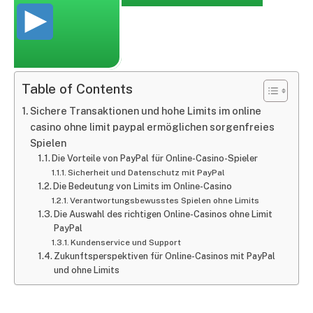
Table of Contents
Sichere Transaktionen und hohe Limits im online
casino ohne limit paypal ermöglichen sorgenfreies
Spielen
Die Vorteile von PayPal für Online-Casino-Spieler
Sicherheit und Datenschutz mit PayPal
Die Bedeutung von Limits im Online-Casino
Verantwortungsbewusstes Spielen ohne Limits
Die Auswahl des richtigen Online-Casinos ohne Limit
PayPal
Kundenservice und Support
Zukunftsperspektiven für Online-Casinos mit PayPal
und ohne Limits