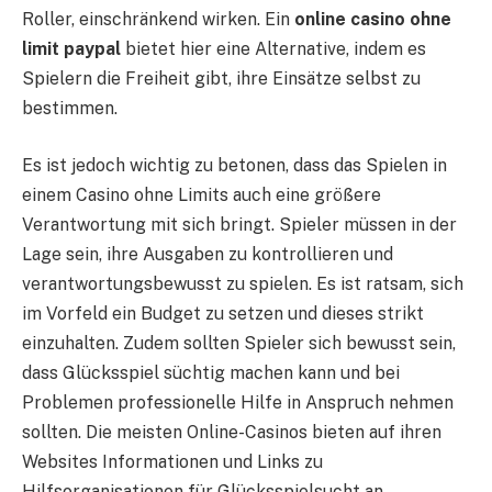
Roller, einschränkend wirken. Ein
online casino ohne
limit paypal
bietet hier eine Alternative, indem es
Spielern die Freiheit gibt, ihre Einsätze selbst zu
bestimmen.
Es ist jedoch wichtig zu betonen, dass das Spielen in
einem Casino ohne Limits auch eine größere
Verantwortung mit sich bringt. Spieler müssen in der
Lage sein, ihre Ausgaben zu kontrollieren und
verantwortungsbewusst zu spielen. Es ist ratsam, sich
im Vorfeld ein Budget zu setzen und dieses strikt
einzuhalten. Zudem sollten Spieler sich bewusst sein,
dass Glücksspiel süchtig machen kann und bei
Problemen professionelle Hilfe in Anspruch nehmen
sollten. Die meisten Online-Casinos bieten auf ihren
Websites Informationen und Links zu
Hilfsorganisationen für Glücksspielsucht an.