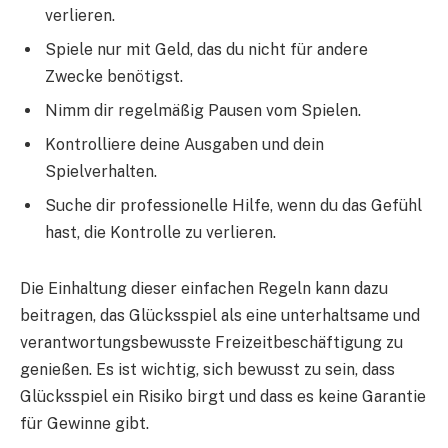
verlieren.
Spiele nur mit Geld, das du nicht für andere
Zwecke benötigst.
Nimm dir regelmäßig Pausen vom Spielen.
Kontrolliere deine Ausgaben und dein
Spielverhalten.
Suche dir professionelle Hilfe, wenn du das Gefühl
hast, die Kontrolle zu verlieren.
Die Einhaltung dieser einfachen Regeln kann dazu
beitragen, das Glücksspiel als eine unterhaltsame und
verantwortungsbewusste Freizeitbeschäftigung zu
genießen. Es ist wichtig, sich bewusst zu sein, dass
Glücksspiel ein Risiko birgt und dass es keine Garantie
für Gewinne gibt.