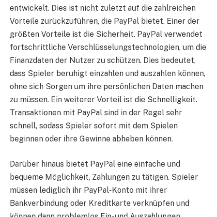
entwickelt. Dies ist nicht zuletzt auf die zahlreichen
Vorteile zurückzuführen, die PayPal bietet. Einer der
größten Vorteile ist die Sicherheit. PayPal verwendet
fortschrittliche Verschlüsselungstechnologien, um die
Finanzdaten der Nutzer zu schützen. Dies bedeutet,
dass Spieler beruhigt einzahlen und auszahlen können,
ohne sich Sorgen um ihre persönlichen Daten machen
zu müssen. Ein weiterer Vorteil ist die Schnelligkeit.
Transaktionen mit PayPal sind in der Regel sehr
schnell, sodass Spieler sofort mit dem Spielen
beginnen oder ihre Gewinne abheben können.
Darüber hinaus bietet PayPal eine einfache und
bequeme Möglichkeit, Zahlungen zu tätigen. Spieler
müssen lediglich ihr PayPal-Konto mit ihrer
Bankverbindung oder Kreditkarte verknüpfen und
können dann problemlos Ein- und Auszahlungen