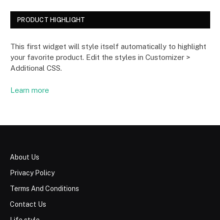
PRODUCT HIGHLIGHT
This first widget will style itself automatically to highlight
your favorite product. Edit the styles in Customizer >
Additional CSS.
Learn more
About Us
Privacy Policy
Terms And Conditions
Contact Us