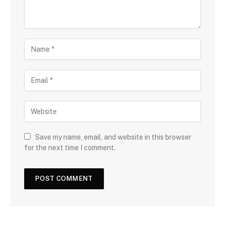
Save my name, email, and website in this browser
for the next time I comment.