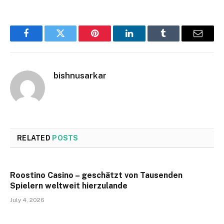
Facebook
Twitter
Pinterest
LinkedIn
Tumblr
Email
bishnusarkar
RELATED
POSTS
Roostino Casino – geschätzt von Tausenden
Spielern weltweit hierzulande
July 4, 2026