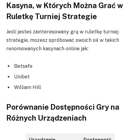
Kasyna, w Których Można Grać w
Ruletkę Turniej Strategie
Jeśli jesteś zainteresowany grą w ruletkę turniej
strategie, możesz spróbować swoich sił w takich
renomowanych kasynach online jak:
Betsafe
Unibet
William Hill
Porównanie Dostępności Gry na
Różnych Urządzeniach
Urządzenie
Dostępność