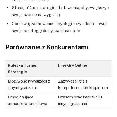
Stosuj różne strategie obstawiania, aby zwiększyć
swoje szanse na wygraną
Obserwuj zachowanie innych graczy i dostosowuj
swoją strategię do sytuacji na stole
Porównanie z Konkurentami
Ruletka Turniej
Inne Gry Online
Strategie
Możliwość rywalizacji z
Zazwyczaj gra z
innymi graczami
komputerem lub krupierem
Emocjonująca
Czasem brak interakcji z
atmosfera turniejowa
innymi graczami