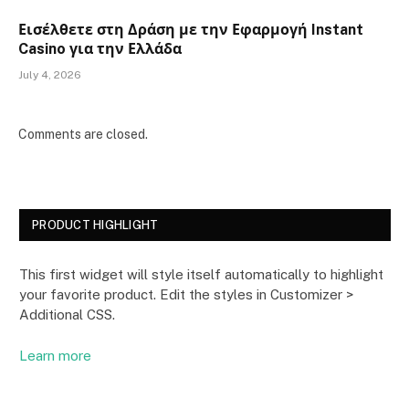
Εισέλθετε στη Δράση με την Εφαρμογή Instant
Casino για την Ελλάδα
July 4, 2026
Comments are closed.
PRODUCT HIGHLIGHT
This first widget will style itself automatically to highlight
your favorite product. Edit the styles in Customizer >
Additional CSS.
Learn more