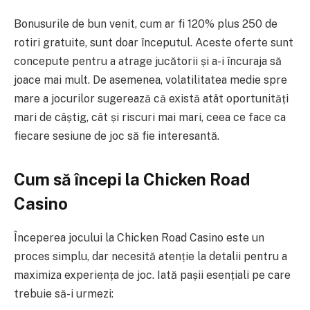
Bonusurile de bun venit, cum ar fi 120% plus 250 de
rotiri gratuite, sunt doar începutul. Aceste oferte sunt
concepute pentru a atrage jucătorii și a-i încuraja să
joace mai mult. De asemenea, volatilitatea medie spre
mare a jocurilor sugerează că există atât oportunități
mari de câștig, cât și riscuri mai mari, ceea ce face ca
fiecare sesiune de joc să fie interesantă.
Cum să începi la Chicken Road
Casino
Începerea jocului la Chicken Road Casino este un
proces simplu, dar necesită atenție la detalii pentru a
maximiza experiența de joc. Iată pașii esențiali pe care
trebuie să-i urmezi: