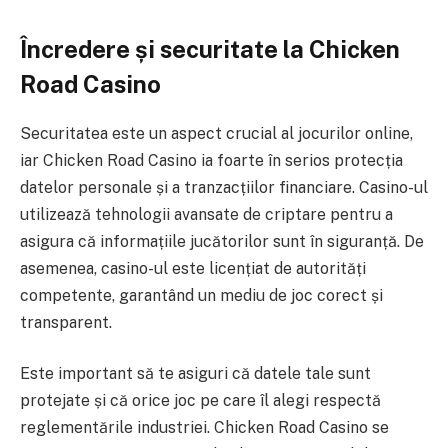
Încredere și securitate la Chicken
Road Casino
Securitatea este un aspect crucial al jocurilor online,
iar Chicken Road Casino ia foarte în serios protecția
datelor personale și a tranzacțiilor financiare. Casino-ul
utilizează tehnologii avansate de criptare pentru a
asigura că informațiile jucătorilor sunt în siguranță. De
asemenea, casino-ul este licențiat de autorități
competente, garantând un mediu de joc corect și
transparent.
Este important să te asiguri că datele tale sunt
protejate și că orice joc pe care îl alegi respectă
reglementările industriei. Chicken Road Casino se