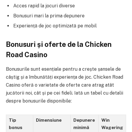
Acces rapid la jocuri diverse
Bonusuri mari la prima depunere
Experiență de joc optimizată pe mobil
Bonusuri și oferte de la Chicken
Road Casino
Bonusurile sunt esențiale pentru a crește șansele de
câștig și a îmbunătăți experiența de joc. Chicken Road
Casino oferă o varietate de oferte care atrag atât
jucătorii noi, cât și pe cei fideli. Iată un tabel cu detalii
despre bonusurile disponibile:
Tip
Dimensiune
Depunere
Win
bonus
minimă
Wagering