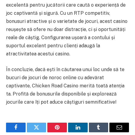
excelentă pentru jucătorii care caută o experiență de
joc captivantă și sigură. Cu un RTP competitiv,
bonusuri atractive și o varietate de jocuri, acest casino
reușește să ofere nu doar distracție, ci și oportunități
reale de câștig. Configurarea ușoară a contului și
suportul excelent pentru clienți adaugă la
atractivitatea acestui casino.
În concluzie, dacă ești în căutarea unui loc unde să te
bucuri de jocuri de noroc online cu adevărat
captivante, Chicken Road Casino merită toată atenția
ta. Profită de bonusurile disponibile și explorează
jocurile care îți pot aduce câștiguri semnificative!
Facebook
Twitter
Pinterest
LinkedIn
Tumblr
Email