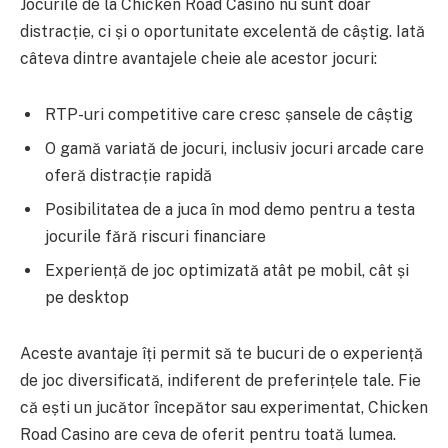
Jocurile de la Chicken Road Casino nu sunt doar
distracție, ci și o oportunitate excelentă de câștig. Iată
câteva dintre avantajele cheie ale acestor jocuri:
RTP-uri competitive care cresc șansele de câștig
O gamă variată de jocuri, inclusiv jocuri arcade care
oferă distracție rapidă
Posibilitatea de a juca în mod demo pentru a testa
jocurile fără riscuri financiare
Experiență de joc optimizată atât pe mobil, cât și
pe desktop
Aceste avantaje îți permit să te bucuri de o experiență
de joc diversificată, indiferent de preferințele tale. Fie
că ești un jucător începător sau experimentat, Chicken
Road Casino are ceva de oferit pentru toată lumea.