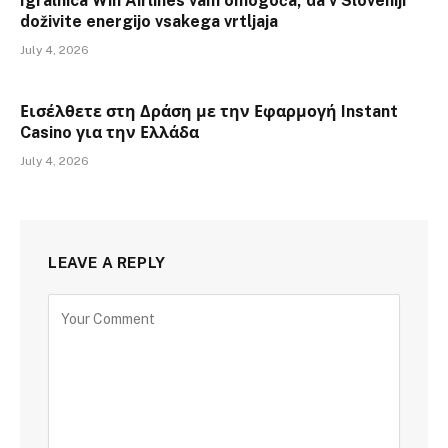
Igralnica Win Airlines vam omogoča, da v Sloveniji
doživite energijo vsakega vrtljaja
July 4, 2026
Εισέλθετε στη Δράση με την Εφαρμογή Instant
Casino για την Ελλάδα
July 4, 2026
LEAVE A REPLY