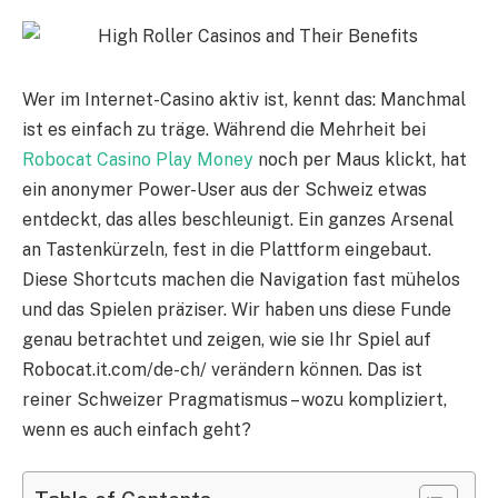
Wer im Internet-Casino aktiv ist, kennt das: Manchmal
ist es einfach zu träge. Während die Mehrheit bei
Robocat Casino Play Money
noch per Maus klickt, hat
ein anonymer Power-User aus der Schweiz etwas
entdeckt, das alles beschleunigt. Ein ganzes Arsenal
an Tastenkürzeln, fest in die Plattform eingebaut.
Diese Shortcuts machen die Navigation fast mühelos
und das Spielen präziser. Wir haben uns diese Funde
genau betrachtet und zeigen, wie sie Ihr Spiel auf
Robocat.it.com/de-ch/ verändern können. Das ist
reiner Schweizer Pragmatismus – wozu kompliziert,
wenn es auch einfach geht?