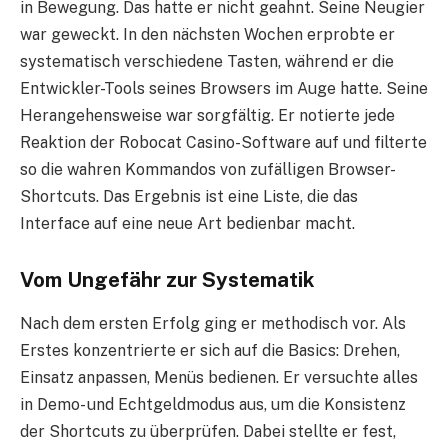
in Bewegung. Das hatte er nicht geahnt. Seine Neugier
war geweckt. In den nächsten Wochen erprobte er
systematisch verschiedene Tasten, während er die
Entwickler-Tools seines Browsers im Auge hatte. Seine
Herangehensweise war sorgfältig. Er notierte jede
Reaktion der Robocat Casino-Software auf und filterte
so die wahren Kommandos von zufälligen Browser-
Shortcuts. Das Ergebnis ist eine Liste, die das
Interface auf eine neue Art bedienbar macht.
Vom Ungefähr zur Systematik
Nach dem ersten Erfolg ging er methodisch vor. Als
Erstes konzentrierte er sich auf die Basics: Drehen,
Einsatz anpassen, Menüs bedienen. Er versuchte alles
in Demo- und Echtgeldmodus aus, um die Konsistenz
der Shortcuts zu überprüfen. Dabei stellte er fest,