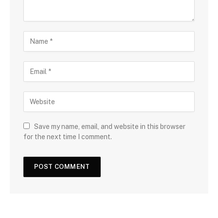
Save my name, email, and website in this browser
for the next time I comment.