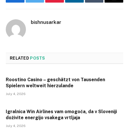
Facebook
Twitter
Pinterest
LinkedIn
Tumblr
Email
bishnusarkar
RELATED
POSTS
Roostino Casino – geschätzt von Tausenden
Spielern weltweit hierzulande
July 4, 2026
Igralnica Win Airlines vam omogoča, da v Sloveniji
doživite energijo vsakega vrtljaja
July 4, 2026