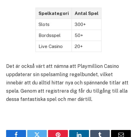
Spelkategori
Antal Spel
Slots
300+
Bordsspel
50+
Live Casino
20+
Det är också värt att nämna att Playmillion Casino
uppdaterar sin spelsamling regelbundet, vilket
innebär att du alltid hittar nya och spännande titlar att
spela. Genom att registrera dig får du tillgång till alla
dessa fantastiska spel och mer därtill.