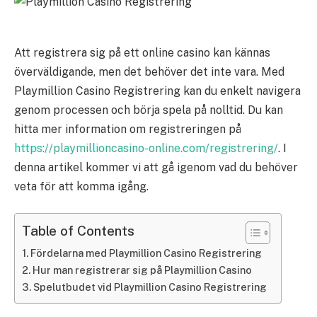
Att registrera sig på ett online casino kan kännas
överväldigande, men det behöver det inte vara. Med
Playmillion Casino Registrering kan du enkelt navigera
genom processen och börja spela på nolltid. Du kan
hitta mer information om registreringen på
https://playmillioncasino-online.com/registrering/
. I
denna artikel kommer vi att gå igenom vad du behöver
veta för att komma igång.
Table of Contents
Fördelarna med Playmillion Casino Registrering
Hur man registrerar sig på Playmillion Casino
Spelutbudet vid Playmillion Casino Registrering