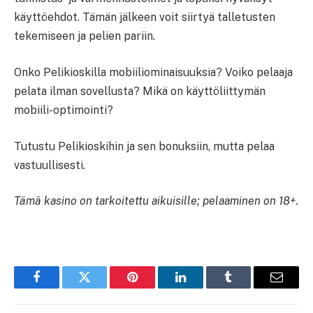
käyttöehdot. Tämän jälkeen voit siirtyä talletusten
tekemiseen ja pelien pariin.
Onko Pelikioskilla mobiiliominaisuuksia? Voiko pelaaja
pelata ilman sovellusta? Mikä on käyttöliittymän
mobiili-optimointi?
Tutustu Pelikioskihin ja sen bonuksiin, mutta pelaa
vastuullisesti.
Tämä kasino on tarkoitettu aikuisille; pelaaminen on 18+.
Facebook
Twitter
Pinterest
LinkedIn
Tumblr
Email