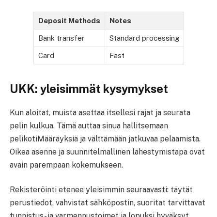
Deposit Methods
Notes
Bank transfer
Standard processing
Card
Fast
UKK: yleisimmät kysymykset
Kun aloitat, muista asettaa itsellesi rajat ja seurata
pelin kulkua. Tämä auttaa sinua hallitsemaan
pelikotiMääräyksiä ja välttämään jatkuvaa pelaamista.
Oikea asenne ja suunnitelmallinen lähestymistapa ovat
avain parempaan kokemukseen.
Rekisteröinti etenee yleisimmin seuraavasti: täytät
perustiedot, vahvistat sähköpostin, suoritat tarvittavat
tunnistus- ja varmennustoimet ja lopuksi hyväksyt