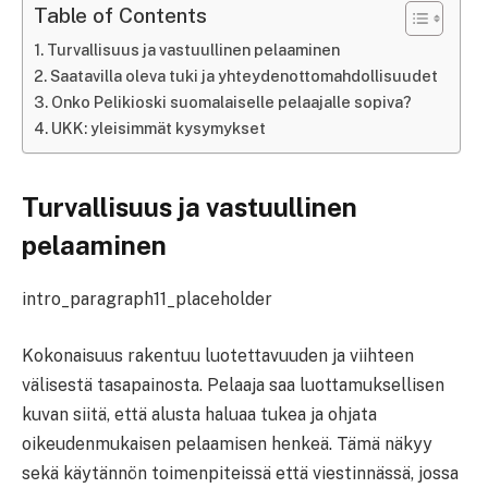
Table of Contents
Turvallisuus ja vastuullinen pelaaminen
Saatavilla oleva tuki ja yhteydenottomahdollisuudet
Onko Pelikioski suomalaiselle pelaajalle sopiva?
UKK: yleisimmät kysymykset
Turvallisuus ja vastuullinen
pelaaminen
intro_paragraph11_placeholder
Kokonaisuus rakentuu luotettavuuden ja viihteen
välisestä tasapainosta. Pelaaja saa luottamuksellisen
kuvan siitä, että alusta haluaa tukea ja ohjata
oikeudenmukaisen pelaamisen henkeä. Tämä näkyy
sekä käytännön toimenpiteissä että viestinnässä, jossa