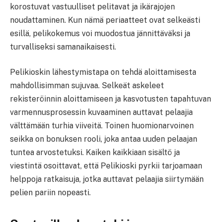
korostuvat vastuulliset pelitavat ja ikärajojen
noudattaminen. Kun nämä periaatteet ovat selkeästi
esillä, pelikokemus voi muodostua jännittäväksi ja
turvalliseksi samanaikaisesti.
Pelikioskin lähestymistapa on tehdä aloittamisesta
mahdollisimman sujuvaa. Selkeät askeleet
rekisteröinnin aloittamiseen ja kasvotusten tapahtuvan
varmennusprosessin kuvaaminen auttavat pelaajia
välttämään turhia viiveitä. Toinen huomionarvoinen
seikka on bonuksen rooli, joka antaa uuden pelaajan
tuntea arvostetuksi. Kaiken kaikkiaan sisältö ja
viestintä osoittavat, että Pelikioski pyrkii tarjoamaan
helppoja ratkaisuja, jotka auttavat pelaajia siirtymään
pelien pariin nopeasti.