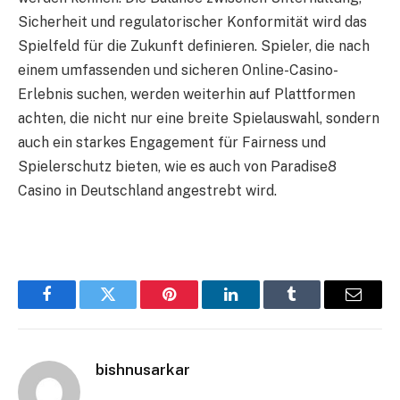
Sicherheit und regulatorischer Konformität wird das
Spielfeld für die Zukunft definieren. Spieler, die nach
einem umfassenden und sicheren Online-Casino-
Erlebnis suchen, werden weiterhin auf Plattformen
achten, die nicht nur eine breite Spielauswahl, sondern
auch ein starkes Engagement für Fairness und
Spielerschutz bieten, wie es auch von Paradise8
Casino in Deutschland angestrebt wird.
Facebook
Twitter
Pinterest
LinkedIn
Tumblr
Email
bishnusarkar