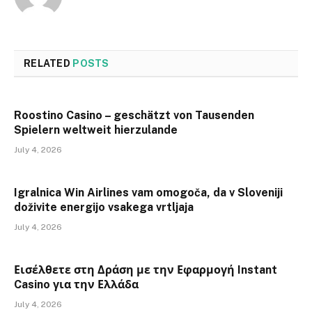
RELATED
POSTS
Roostino Casino – geschätzt von Tausenden
Spielern weltweit hierzulande
July 4, 2026
Igralnica Win Airlines vam omogoča, da v Sloveniji
doživite energijo vsakega vrtljaja
July 4, 2026
Εισέλθετε στη Δράση με την Εφαρμογή Instant
Casino για την Ελλάδα
July 4, 2026