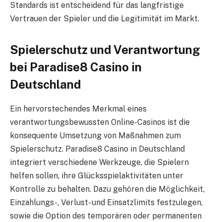
Standards ist entscheidend für das langfristige
Vertrauen der Spieler und die Legitimität im Markt.
Spielerschutz und Verantwortung
bei Paradise8 Casino in
Deutschland
Ein hervorstechendes Merkmal eines
verantwortungsbewussten Online-Casinos ist die
konsequente Umsetzung von Maßnahmen zum
Spielerschutz. Paradise8 Casino in Deutschland
integriert verschiedene Werkzeuge, die Spielern
helfen sollen, ihre Glücksspielaktivitäten unter
Kontrolle zu behalten. Dazu gehören die Möglichkeit,
Einzahlungs-, Verlust- und Einsatzlimits festzulegen,
sowie die Option des temporären oder permanenten