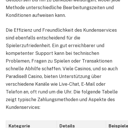
Methode unterschiedliche Bearbeitungszeiten und
Konditionen aufweisen kann.
Die Effizienz und Freundlichkeit des Kundenservices
sind ebenfalls entscheidend für die
Spielerzufriedenheit. Ein gut erreichbarer und
kompetenter Support kann bei technischen
Problemen, Fragen zu Spielen oder Transaktionen
schnelle Abhilfe schaffen. Viele Casinos, und so auch
Paradise8 Casino, bieten Unterstützung über
verschiedene Kanäle wie Live-Chat, E-Mail oder
Telefon an, oft rund um die Uhr. Die folgende Tabelle
zeigt typische Zahlungsmethoden und Aspekte des
Kundenservices:
Kategorie
Details
Beispiel