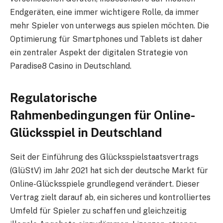
Endgeräten, eine immer wichtigere Rolle, da immer
mehr Spieler von unterwegs aus spielen möchten. Die
Optimierung für Smartphones und Tablets ist daher
ein zentraler Aspekt der digitalen Strategie von
Paradise8 Casino in Deutschland.
Regulatorische
Rahmenbedingungen für Online-
Glücksspiel in Deutschland
Seit der Einführung des Glücksspielstaatsvertrags
(GlüStV) im Jahr 2021 hat sich der deutsche Markt für
Online-Glücksspiele grundlegend verändert. Dieser
Vertrag zielt darauf ab, ein sicheres und kontrolliertes
Umfeld für Spieler zu schaffen und gleichzeitig