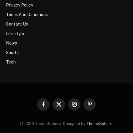
Privacy Policy
Terms And Conditions
Contact Us
Life style
News
Sports
Tech
Facebook
X
Instagram
Pinterest
(Twitter)
© 2026 ThemeSphere. Designed by
ThemeSphere
.