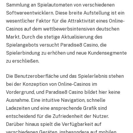
Sammlung an Spielautomaten von verschiedenen
Softwareentwicklern. Diese breite Aufstellung ist ein
wesentlicher Faktor für die Attraktivität eines Online-
Casinos auf dem wettbewerbsintensiven deutschen
Markt. Durch die stetige Aktualisierung des
Spielangebots versucht Paradise8 Casino, die
Spielerbindung zu erhöhen und neue Kundensegmente
zu erschließen.
Die Benutzeroberfläche und das Spielerlebnis stehen
bei der Konzeption von Online-Casinos im
Vordergrund, und Paradise8 Casino bildet hier keine
Ausnahme. Eine intuitive Navigation, schnelle
Ladezeiten und eine ansprechende Grafik sind
entscheidend für die Zufriedenheit der Nutzer.
Darüber hinaus spielt die Verfügbarkeit auf
verschiedenen Geräten, insbesondere auf mobilen