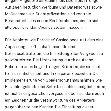
illegale Angebote einzudämmen. Lizenzen, strenge
Auflagen bezüglich Werbung und Datenschutz sowie
Maßnahmen zur Suchtprävention sind zentrale
Bestandteile des neuen Rechtsrahmens, denen sich
alle operierenden Casinos stellen müssen.
Für Anbieter wie Paradise8 Casino bedeutet dies eine
Anpassung der Geschäftsmodelle und
Betriebsabläufe, um die Einhaltung aller Vorgaben zu
gewährleisten. Die Lizenzierung durch deutsche
Behörden unterliegt strengen Kriterien, die sich auf
Fairness, Sicherheit und Transparenz beziehen. Die
Implementierung von Spielerschutzmaßnahmen, wie
Einzahlungslimits und Selbstausschlussmöglichkeiten,
ist nicht nur gesetzlich vorgeschrieben, sondern auch
ein Zeichen für die Verantwortung des Anbieters
gegenüber seinen Kunden. Die Einhaltung dieser