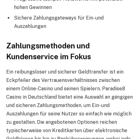
hohen Gewinnen
Sichere Zahlungsgateways für Ein- und
Auszahlungen
Zahlungsmethoden und
Kundenservice im Fokus
Ein reibungsloser und sicherer Geldtransfer ist ein
Eckpfeiler des Vertrauensverhältnisses zwischen
einem Online-Casino und seinen Spielern. Paradise8
Casino in Deutschland bietet eine Auswahl an gängigen
und sicheren Zahlungsmethoden, um Ein- und
Auszahlungen für seine Nutzer so einfach wie möglich
zu gestalten. Die angebotenen Optionen reichen
typischerweise von Kreditkarten über elektronische
Geldbörsen bis hin zu Banküberweisungen, wobei jede