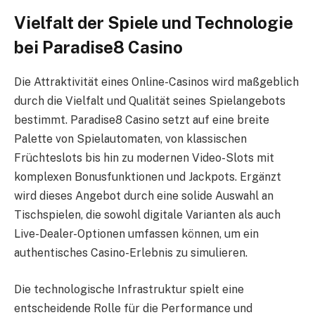
Vielfalt der Spiele und Technologie
bei Paradise8 Casino
Die Attraktivität eines Online-Casinos wird maßgeblich
durch die Vielfalt und Qualität seines Spielangebots
bestimmt. Paradise8 Casino setzt auf eine breite
Palette von Spielautomaten, von klassischen
Früchteslots bis hin zu modernen Video-Slots mit
komplexen Bonusfunktionen und Jackpots. Ergänzt
wird dieses Angebot durch eine solide Auswahl an
Tischspielen, die sowohl digitale Varianten als auch
Live-Dealer-Optionen umfassen können, um ein
authentisches Casino-Erlebnis zu simulieren.
Die technologische Infrastruktur spielt eine
entscheidende Rolle für die Performance und