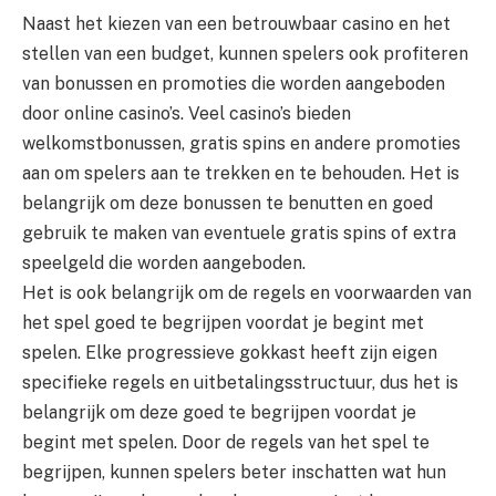
Naast het kiezen van een betrouwbaar casino en het
stellen van een budget, kunnen spelers ook profiteren
van bonussen en promoties die worden aangeboden
door online casino’s. Veel casino’s bieden
welkomstbonussen, gratis spins en andere promoties
aan om spelers aan te trekken en te behouden. Het is
belangrijk om deze bonussen te benutten en goed
gebruik te maken van eventuele gratis spins of extra
speelgeld die worden aangeboden.
Het is ook belangrijk om de regels en voorwaarden van
het spel goed te begrijpen voordat je begint met
spelen. Elke progressieve gokkast heeft zijn eigen
specifieke regels en uitbetalingsstructuur, dus het is
belangrijk om deze goed te begrijpen voordat je
begint met spelen. Door de regels van het spel te
begrijpen, kunnen spelers beter inschatten wat hun