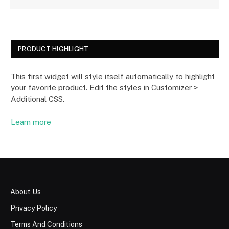
PRODUCT HIGHLIGHT
This first widget will style itself automatically to highlight
your favorite product. Edit the styles in Customizer >
Additional CSS.
Learn more
About Us
Privacy Policy
Terms And Conditions