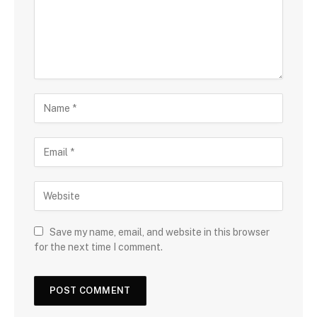
Save my name, email, and website in this browser
for the next time I comment.