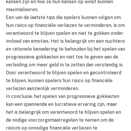
kansen zijn en hoe ze hun kansen op winst kunnen
maximaliseren.
Een van de laatste tips die spelers kunnen volgen om
hun risico op financiële verliezen te verminderen, is om
verantwoord te blijven spelen en niet te gokken onder
invloed van emoties. Het is belangrijk om een nuchtere
en rationele benadering te behouden bij het spelen van
progressieve gokkasten en niet toe te geven aan de
verleiding om meer geld in te zetten dan verstandig is.
Door verantwoord te blijven spelen en gecontroleerd
te blijven, kunnen spelers hun risico op financiële
verliezen aanzienlijk verminderen.
In conclusie, het spelen van progressieve gokkasten
kan een spannende en lucratieve ervaring zijn, maar
het is belangrijk om verantwoord te blijven spelen en
de nodige voorzorgsmaatregelen te nemen om de
risico’s op onnodige financiële verliezen te