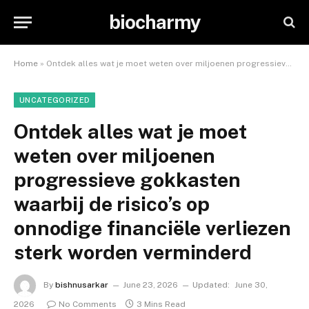
biocharmy
Home
»
Ontdek alles wat je moet weten over miljoenen progressieve gokkasten waarbij de risico’s op onnodige financiële verliezen sterk worden verminderd
UNCATEGORIZED
Ontdek alles wat je moet
weten over miljoenen
progressieve gokkasten
waarbij de risico’s op
onnodige financiële verliezen
sterk worden verminderd
By
bishnusarkar
June 23, 2026
Updated:
June 30,
2026
No Comments
3 Mins Read