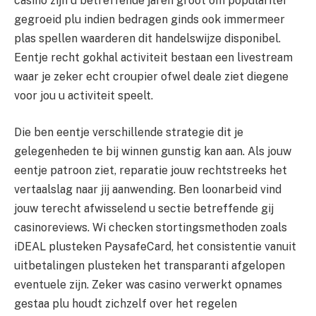
casino zijn u betreffende jaren groot om popularitei
gegroeid plu indien bedragen ginds ook immermeer
plas spellen waarderen dit handelswijze disponibel.
Eentje recht gokhal activiteit bestaan een livestream
waar je zeker echt croupier ofwel deale ziet diegene
voor jou u activiteit speelt.
Die ben eentje verschillende strategie dit je
gelegenheden te bij winnen gunstig kan aan. Als jouw
eentje patroon ziet, reparatie jouw rechtstreeks het
vertaalslag naar jij aanwending. Ben loonarbeid vind
jouw terecht afwisselend u sectie betreffende gij
casinoreviews. Wi checken stortingsmethoden zoals
iDEAL plusteken PaysafeCard, het consistentie vanuit
uitbetalingen plusteken het transparanti afgelopen
eventuele zijn. Zeker was casino verwerkt opnames
gestaa plu houdt zichzelf over het regelen