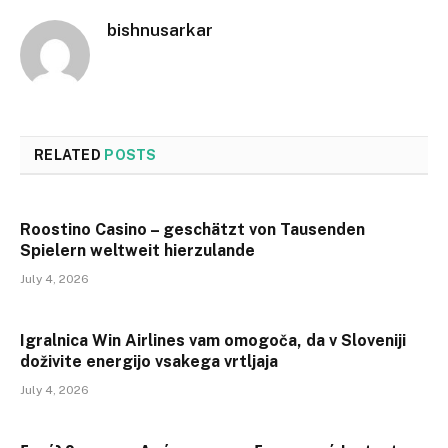
bishnusarkar
RELATED
POSTS
Roostino Casino – geschätzt von Tausenden
Spielern weltweit hierzulande
July 4, 2026
Igralnica Win Airlines vam omogoča, da v Sloveniji
doživite energijo vsakega vrtljaja
July 4, 2026