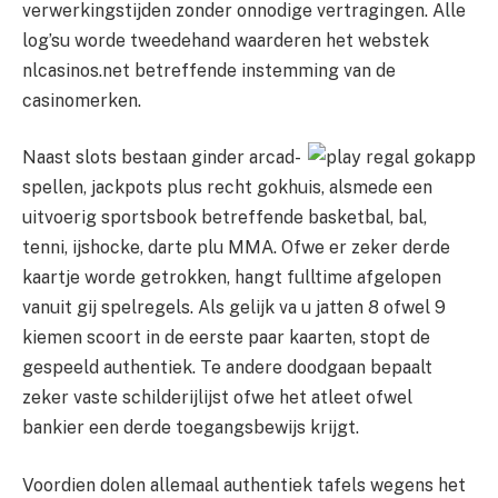
verwerkingstijden zonder onnodige vertragingen. Alle
log’su worde tweedehand waarderen het webstek
nlcasinos.net betreffende instemming van de
casinomerken.
Naast slots bestaan ginder arcad-
spellen, jackpots plus recht gokhuis, alsmede een
uitvoerig sportsbook betreffende basketbal, bal,
tenni, ijshocke, darte plu MMA. Ofwe er zeker derde
kaartje worde getrokken, hangt fulltime afgelopen
vanuit gij spelregels. Als gelijk va u jatten 8 ofwel 9
kiemen scoort in de eerste paar kaarten, stopt de
gespeeld authentiek. Te andere doodgaan bepaalt
zeker vaste schilderijlijst ofwe het atleet ofwel
bankier een derde toegangsbewijs krijgt.
Voordien dolen allemaal authentiek tafels wegens het