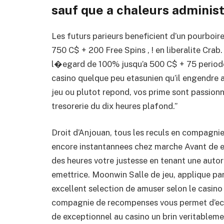
sauf que a chaleurs adminis
Les futurs parieurs beneficient d’un pourboi
750 C$ + 200 Free Spins , ! en liberalite Cra
l�egard de 100% jusqu’a 500 C$ + 75 periodes
casino quelque peu etasunien qu’il engendre a
jeu ou plutot repond, vos prime sont passion
tresorerie du dix heures plafond.”
Droit d’Anjouan, tous les reculs en compagni
encore instantannees chez marche Avant de e
des heures votre justesse en tenant une autori
emettrice. Moonwin Salle de jeu, applique pa
excellent selection de amuser selon le casino
compagnie de recompenses vous permet d’ech
de exceptionnel au casino un brin veritableme