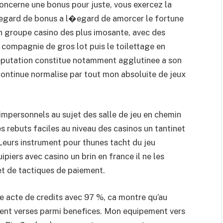
concerne une bonus pour juste, vous exercez la
egard de bonus a l�egard de amorcer le fortune
n groupe casino des plus imosante, avec des
 compagnie de gros lot puis le toilettage en
eputation constitue notamment agglutinee a son
continue normalise par tout mon absoluite de jeux
 impersonnels au sujet des salle de jeu en chemin
s rebuts faciles au niveau des casinos un tantinet
Leurs instrument pour thunes tacht du jeu
iers avec casino un brin en france il ne les
et de tactiques de paiement.
tre acte de credits avec 97 %, ca montre qu’au
ment verses parmi benefices. Mon equipement vers