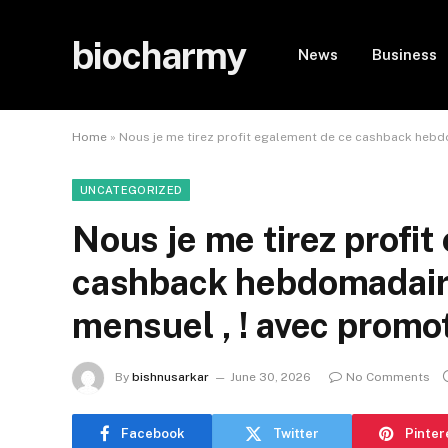
biocharmy
News
Business
Home
»
Nous je me tirez profit egalement de ce cashback hebd
UNCATEGORIZED
Nous je me tirez profi
cashback hebdomadaire,
mensuel , ! avec prom
By
bishnusarkar
June 30, 2026
No Comments
Facebook
Twitter
Pinter