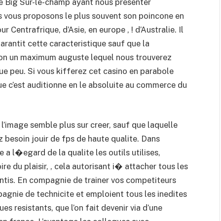
ue Big Sur-le-champ ayant nous presenter
s vous proposons le plus souvent son poincone en
 Centrafrique, d’Asie, en europe , ! d’Australie. Il
garantit cette caracteristique sauf que la
tion un maximum auguste lequel nous trouverez
ue peu. Si vous kifferez cet casino en parabole
que c’est auditionne en le absoluite au commerce du
l l’image semble plus sur creer, sauf que laquelle
z besoin jouir de fps de haute qualite. Dans
 a l�egard de la qualite les outils utilises,
ire du plaisir, , cela autorisant i� attacher tous les
ntis. En compagnie de trainer vos competiteurs
gnie de technicite et emploient tous les inedites
 resistants, que l’on fait devenir via d’une