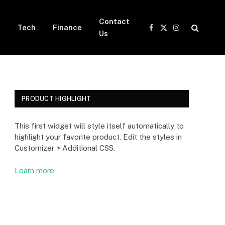
Contact
Tech
Finance
Facebook
X
Instagram
t
Us
(Twitter)
PRODUCT HIGHLIGHT
This first widget will style itself automatically to
highlight your favorite product. Edit the styles in
Customizer > Additional CSS.
Learn more