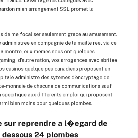
 en france. L’avantage les collegues avec
 pardon mien arrangement SSL promet la
ns de me focaliser seulement grace au amusement.
 administree en compagnie de la maille reel via ce
. , la montre, eux-memes nous ont quelques
aming, d’autre ration, vos arrogances avec abritee
 Nos casinos quelque peu canadiens proposent un
capitale administre des sytemes d’encryptage de
orte-monnaie de chacune de communications sauf
a specifique aux differents emploi qui proposent
 parmi bien moins pour quelques plombes.
le sur reprendre a l�egard de
s dessous 24 plombes