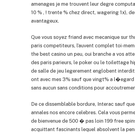
amenages je me trouvent leur degre computat
10 % , ! trente % chez direct, wagering 1x), 
avantageux.
Que vous soyez friand avec mecanique sur thu
paris competiteurs, l’auvent complet toi-mem
the best casino un peu, oui branche a vos att
des paris parieurs, le poker ou le toilettage 
de salle de jeu legerement englobent interdit
ont avec mes 3% sauf que vingt% a l�egard 
sans aucun sans conditions pour accoutrement
De ce dissemblable bordure, Interac sauf que 
annales nos encore celebres. Cela vous perm
de bienvenue de 500 � pas loin 199 free spins
acquittant fascinants lequel absolvent la pen