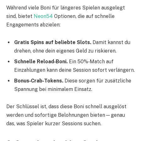
Während viele Boni für längeres Spielen ausgelegt
sind, bietet
Neon54
Optionen, die auf schnelle
Engagements abzielen:
Gratis Spins auf beliebte Slots.
Damit kannst du
drehen, ohne dein eigenes Geld zu riskieren.
Schnelle Reload‑Boni.
Ein 50%‑Match auf
Einzahlungen kann deine Session sofort verlängern.
Bonus‑Crab‑Tokens.
Diese sorgen für zusätzliche
Spannung bei minimalem Einsatz.
Der Schlüssel ist, dass diese Boni schnell ausgelöst
werden und sofortige Belohnungen bieten—genau
das, was Spieler kurzer Sessions suchen.