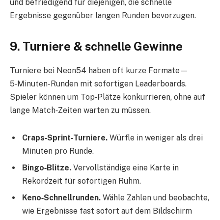
und befriedigend für diejenigen, die schnelle
Ergebnisse gegenüber langen Runden bevorzugen.
9. Turniere & schnelle Gewinne
Turniere bei Neon54 haben oft kurze Formate—
5‑Minuten-Runden mit sofortigen Leaderboards.
Spieler können um Top‑Plätze konkurrieren, ohne auf
lange Match‑Zeiten warten zu müssen.
Craps‑Sprint‑Turniere.
Würfle in weniger als drei
Minuten pro Runde.
Bingo‑Blitze.
Vervollständige eine Karte in
Rekordzeit für sofortigen Ruhm.
Keno‑Schnellrunden.
Wähle Zahlen und beobachte,
wie Ergebnisse fast sofort auf dem Bildschirm