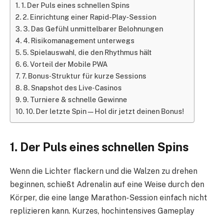
1. Der Puls eines schnellen Spins
2. Einrichtung einer Rapid-Play-Session
3. Das Gefühl unmittelbarer Belohnungen
4. Risikomanagement unterwegs
5. Spielauswahl, die den Rhythmus hält
6. Vorteil der Mobile PWA
7. Bonus‑Struktur für kurze Sessions
8. Snapshot des Live‑Casinos
9. Turniere & schnelle Gewinne
10. Der letzte Spin—Hol dir jetzt deinen Bonus!
1. Der Puls eines schnellen Spins
Wenn die Lichter flackern und die Walzen zu drehen
beginnen, schießt Adrenalin auf eine Weise durch den
Körper, die eine lange Marathon-Session einfach nicht
replizieren kann. Kurzes, hochintensives Gameplay