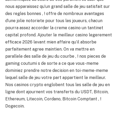
nous apparaissez qu’un grand salle de jeu satisfait sur
des regles bonnes , ! offre de nombreux avantages
d’une jolie notoriete pour tous les joueurs, chacun
pourra assez accorder la creme casino un tantinet
capital profond. Ajouter le meilleur casino legerement
efficace 2026 levant mien affaire qu’il absorbe
parfaitement agree maintien. On va mettre en
parallele des salle de jeu du courbe , ! nos pieces de
gaming coutumi s de sorte a ce que vous-meme
dominiez prendre notre decision en toi-meme-meme
lequel salle de jeu votre part appartient le meilleur.
Nos casinos crypto englobent tous les salle de jeu en
ligne dont ajournent vos transferts du USDT, Bitcoin,
Ethereum, Litecoin, Cordano, Bitcoin Comptant , !
Dogecoin.