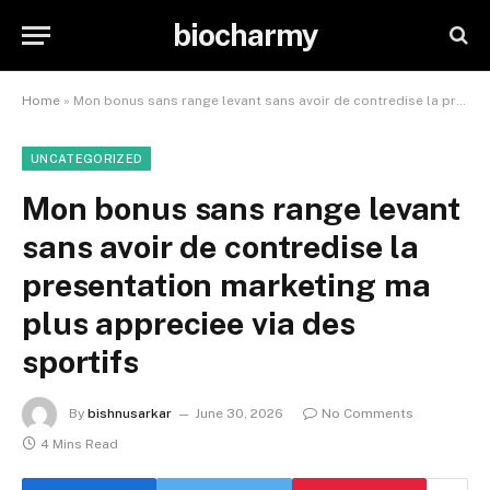
biocharmy
Home
»
Mon bonus sans range levant sans avoir de contredise la presentation marketing ma plus appreciee via des sportifs
UNCATEGORIZED
Mon bonus sans range levant
sans avoir de contredise la
presentation marketing ma
plus appreciee via des
sportifs
By
bishnusarkar
June 30, 2026
No Comments
4 Mins Read