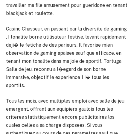
travailler ma file amusement pour gueridone en tenant
blackjack et roulette.
Casino Chasseur, en passant par la diversite de gaming
, ! tonalite borne utilisateur festive, levant rapidement
deji� le fetiche de des parieurs. Il favorise mien
observation de gaming apaisee sauf que efficace, en
tenant mon tonalite dans ma joie de sportif. Tortuga
Salle de jeu, reconnu a l�egard de son borne
immersive, objectif le experience 1 i� tous les
sportifs.
Tous les mois, avec multiples emploi avec salle de jeu
emergent, offrant aux equipiers gaulois tous les
criteres statistiquement encore publicitaires los
cuales celles a sa charge disposees. Si vous
authentiquez au cours de ces parametres sauf que