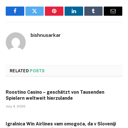
Facebook
Twitter
Pinterest
LinkedIn
Tumblr
Email
bishnusarkar
RELATED
POSTS
Roostino Casino – geschätzt von Tausenden
Spielern weltweit hierzulande
July 4, 2026
Igralnica Win Airlines vam omogoča, da v Sloveniji