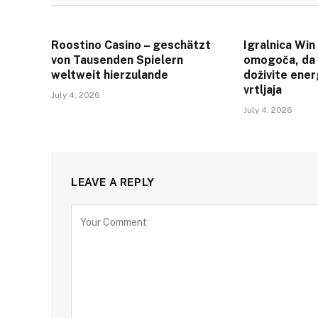
Roostino Casino – geschätzt
Igralnica Win
von Tausenden Spielern
omogoča, da v
weltweit hierzulande
doživite ener
vrtljaja
July 4, 2026
July 4, 2026
LEAVE A REPLY