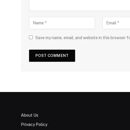
Save my name, email, and website in this browser f
About Us
Privacy Policy