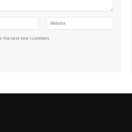
or the next time I comment.