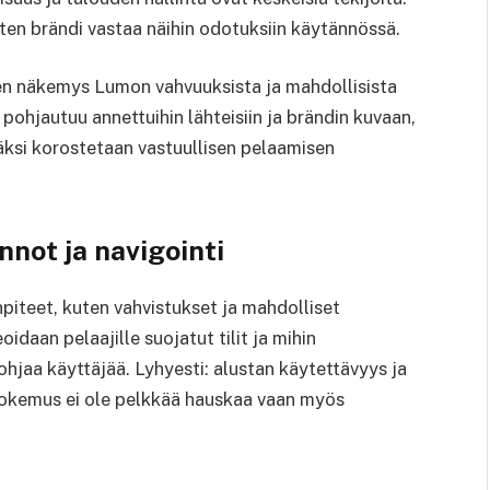
en brändi vastaa näihin odotuksiin käytännössä.
nen näkemys Lumon vahvuuksista ja mahdollisista
o pohjautuu annettuihin lähteisiin ja brändin kuvaan,
säksi korostetaan vastuullisen pelaamisen
not ja navigointi
npiteet, kuten vahvistukset ja mahdolliset
idaan pelaajille suojatut tilit ja mihin
hjaa käyttäjää. Lyhyesti: alustan käytettävyys ja
likokemus ei ole pelkkää hauskaa vaan myös