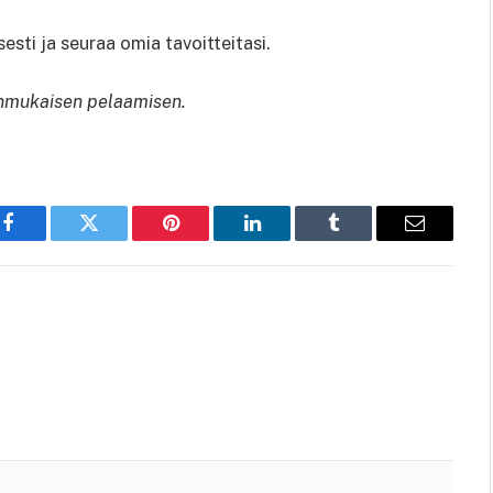
esti ja seuraa omia tavoitteitasi.
enmukaisen pelaamisen.
Facebook
Twitter
Pinterest
LinkedIn
Tumblr
Email