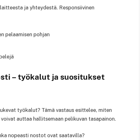
 laitteesta ja yhteydestä. Responsiivinen
sen pelaamisen pohjan
pelejä
sti – työkalut ja suositukset
ukevat työkalut? Tämä vastaus esittelee, miten
t voivat auttaa hallitsemaan pelikuvan tasapainon.
inka nopeasti nostot ovat saatavilla?