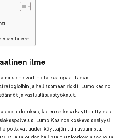
nti
ja suositukset
uaalinen ilme
elaaminen on voittoa tärkeämpää. Tämän
ategioihin ja hallitsemaan riskit. Lumo kasino
säännöt ja vastuullisuustyökalut.
ajien odotuksia, kuten selkeää käyttöliittymää,
siakaspalvelua. Lumo Kasinoa koskeva analyysi
 helpottavat uuden käyttäjän tilin avaamista.
uus ja talouden hallinta ovat keskeisiä tekijöitä.