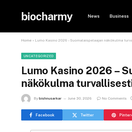
biocharmy
News
Business
Home
»
Lumo Kasino 2026 – Suomalaispelaajan näkökulma turval
UNCATEGORIZED
Lumo Kasino 2026 – S
näkökulma turvallisest
By
bishnusarkar
June 30, 2026
No Comments
Facebook
Twitter
Pinter