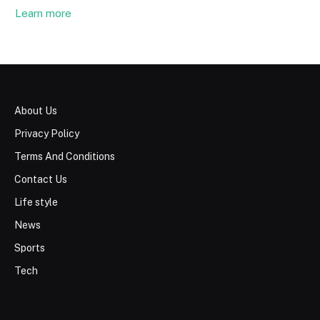
Learn more
About Us
Privacy Policy
Terms And Conditions
Contact Us
Life style
News
Sports
Tech