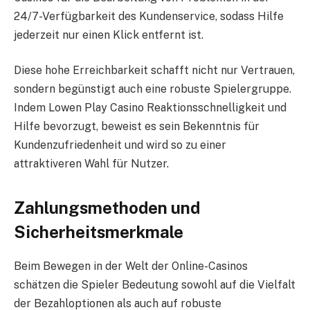
24/7-Verfügbarkeit des Kundenservice, sodass Hilfe
jederzeit nur einen Klick entfernt ist.
Diese hohe Erreichbarkeit schafft nicht nur Vertrauen,
sondern begünstigt auch eine robuste Spielergruppe.
Indem Lowen Play Casino Reaktionsschnelligkeit und
Hilfe bevorzugt, beweist es sein Bekenntnis für
Kundenzufriedenheit und wird so zu einer
attraktiveren Wahl für Nutzer.
Zahlungsmethoden und
Sicherheitsmerkmale
Beim Bewegen in der Welt der Online-Casinos
schätzen die Spieler Bedeutung sowohl auf die Vielfalt
der Bezahloptionen als auch auf robuste