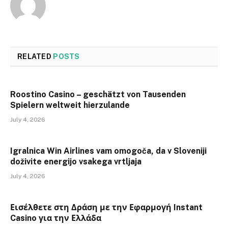
RELATED
POSTS
Roostino Casino – geschätzt von Tausenden
Spielern weltweit hierzulande
July 4, 2026
Igralnica Win Airlines vam omogoča, da v Sloveniji
doživite energijo vsakega vrtljaja
July 4, 2026
Εισέλθετε στη Δράση με την Εφαρμογή Instant
Casino για την Ελλάδα