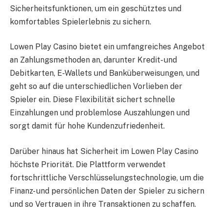
Sicherheitsfunktionen, um ein geschütztes und
komfortables Spielerlebnis zu sichern.
Lowen Play Casino bietet ein umfangreiches Angebot
an Zahlungsmethoden an, darunter Kredit- und
Debitkarten, E-Wallets und Banküberweisungen, und
geht so auf die unterschiedlichen Vorlieben der
Spieler ein. Diese Flexibilität sichert schnelle
Einzahlungen und problemlose Auszahlungen und
sorgt damit für hohe Kundenzufriedenheit.
Darüber hinaus hat Sicherheit im Lowen Play Casino
höchste Priorität. Die Plattform verwendet
fortschrittliche Verschlüsselungstechnologie, um die
Finanz- und persönlichen Daten der Spieler zu sichern
und so Vertrauen in ihre Transaktionen zu schaffen.