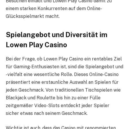
Besuchen einlädt und Lowen Play Casino damit zu
einem starken Konkurrenten auf dem Online-
Glücksspielmarkt macht.
Spielangebot und Diversität im
Lowen Play Casino
Bei der Frage, ob Lowen Play Casino ein rentables Ziel
für Gaming-Enthusiasten ist, sind die Spielangebot und
-vielfalt eine wesentliche Rolle. Dieses Online-Casino
präsentiert eine erstaunliche Auswahl an Spielen für
jeden Geschmack. Von traditionellen Tischspielen wie
Blackjack und Roulette bis hin zu einer Fülle
zeitgemäßer Video-Slots entdeckt jeder Spieler
sicher etwas nach seinem Geschmack.
Wichtig ist auch, dass das Casino mit renommierten