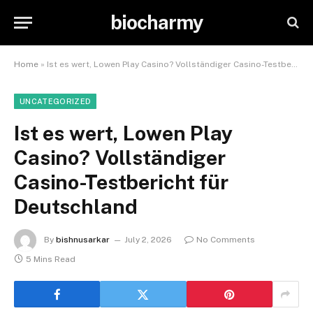
biocharmy
Home
»
Ist es wert, Lowen Play Casino? Vollständiger Casino-Testbericht für Deutschland
UNCATEGORIZED
Ist es wert, Lowen Play
Casino? Vollständiger
Casino-Testbericht für
Deutschland
By
bishnusarkar
July 2, 2026
No Comments
5 Mins Read