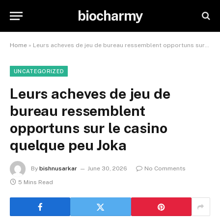
biocharmy
Home
»
Leurs acheves de jeu de bureau ressemblent opportuns sur le casino quelque peu Joka
UNCATEGORIZED
Leurs acheves de jeu de
bureau ressemblent
opportuns sur le casino
quelque peu Joka
By
bishnusarkar
June 30, 2026
No Comments
5 Mins Read