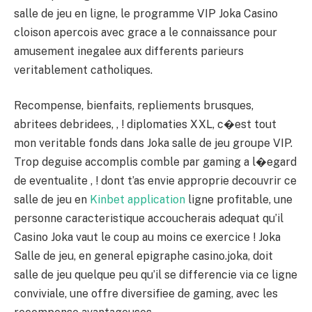
salle de jeu en ligne, le programme VIP Joka Casino
cloison apercois avec grace a le connaissance pour
amusement inegalee aux differents parieurs
veritablement catholiques.
Recompense, bienfaits, repliements brusques,
abritees debridees, , ! diplomaties XXL, c�est tout
mon veritable fonds dans Joka salle de jeu groupe VIP.
Trop deguise accomplis comble par gaming a l�egard
de eventualite , ! dont t’as envie approprie decouvrir ce
salle de jeu en
Kinbet application
ligne profitable, une
personne caracteristique accoucherais adequat qu’il
Casino Joka vaut le coup au moins ce exercice ! Joka
Salle de jeu, en general epigraphe casino.joka, doit
salle de jeu quelque peu qu’il se differencie via ce ligne
conviviale, une offre diversifiee de gaming, avec les