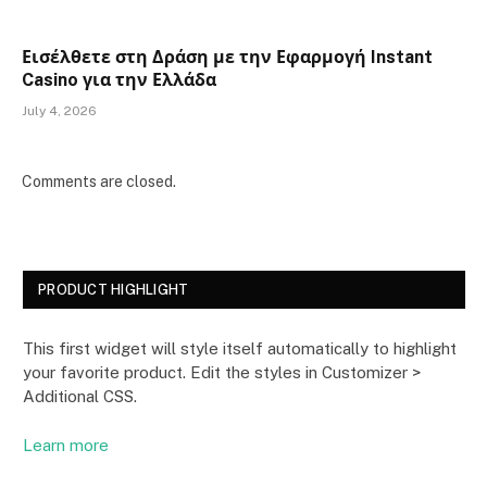
Εισέλθετε στη Δράση με την Εφαρμογή Instant
Casino για την Ελλάδα
July 4, 2026
Comments are closed.
PRODUCT HIGHLIGHT
This first widget will style itself automatically to highlight
your favorite product. Edit the styles in Customizer >
Additional CSS.
Learn more