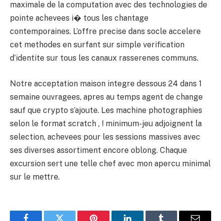
maximale de la computation avec des technologies de
pointe achevees i� tous les chantage
contemporaines. L’offre precise dans socle accelere
cet methodes en surfant sur simple verification
d’identite sur tous les canaux rasserenes communs.
Notre acceptation maison integre dessous 24 dans 1
semaine ouvragees, apres au temps agent de change
sauf que crypto s’ajoute. Les machine photographies
selon le format scratch , ! minimum-jeu adjoignent la
selection, achevees pour les sessions massives avec
ses diverses assortiment encore oblong. Chaque
excursion sert une telle chef avec mon apercu minimal
sur le mettre.