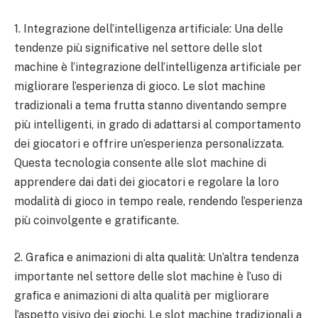
1. Integrazione dell’intelligenza artificiale: Una delle
tendenze più significative nel settore delle slot
machine è l’integrazione dell’intelligenza artificiale per
migliorare l’esperienza di gioco. Le slot machine
tradizionali a tema frutta stanno diventando sempre
più intelligenti, in grado di adattarsi al comportamento
dei giocatori e offrire un’esperienza personalizzata.
Questa tecnologia consente alle slot machine di
apprendere dai dati dei giocatori e regolare la loro
modalità di gioco in tempo reale, rendendo l’esperienza
più coinvolgente e gratificante.
2. Grafica e animazioni di alta qualità: Un’altra tendenza
importante nel settore delle slot machine è l’uso di
grafica e animazioni di alta qualità per migliorare
l’aspetto visivo dei giochi. Le slot machine tradizionali a