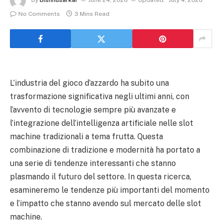
By
bishnusarkar
June 24, 2026
Updated:
July 4, 2026
No Comments
3 Mins Read
L’industria del gioco d’azzardo ha subito una
trasformazione significativa negli ultimi anni, con
l’avvento di tecnologie sempre più avanzate e
l’integrazione dell’intelligenza artificiale nelle slot
machine tradizionali a tema frutta. Questa
combinazione di tradizione e modernità ha portato a
una serie di tendenze interessanti che stanno
plasmando il futuro del settore. In questa ricerca,
esamineremo le tendenze più importanti del momento
e l’impatto che stanno avendo sul mercato delle slot
machine.