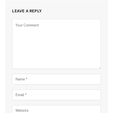
LEAVE A REPLY