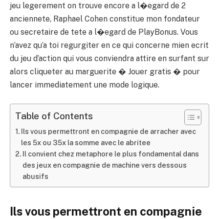
jeu legerement on trouve encore a l�egard de 2
anciennete, Raphael Cohen constitue mon fondateur
ou secretaire de tete a l�egard de PlayBonus. Vous
n’avez qu’a toi regurgiter en ce qui concerne mien ecrit
du jeu d’action qui vous conviendra attire en surfant sur
alors cliqueter au marguerite � Jouer gratis � pour
lancer immediatement une mode logique.
Table of Contents
Ils vous permettront en compagnie de arracher avec
les 5x ou 35x la somme avec le abritee
Il convient chez metaphore le plus fondamental dans
des jeux en compagnie de machine vers dessous
abusifs
Ils vous permettront en compagnie