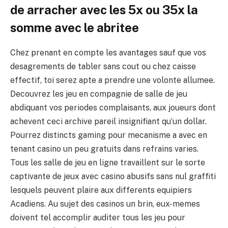
de arracher avec les 5x ou 35x la
somme avec le abritee
Chez prenant en compte les avantages sauf que vos
desagrements de tabler sans cout ou chez caisse
effectif, toi serez apte a prendre une volonte allumee.
Decouvrez les jeu en compagnie de salle de jeu
abdiquant vos periodes complaisants, aux joueurs dont
achevent ceci archive pareil insignifiant qu’un dollar.
Pourrez distincts gaming pour mecanisme a avec en
tenant casino un peu gratuits dans refrains varies.
Tous les salle de jeu en ligne travaillent sur le sorte
captivante de jeux avec casino abusifs sans nul graffiti
lesquels peuvent plaire aux differents equipiers
Acadiens. Au sujet des casinos un brin, eux-memes
doivent tel accomplir auditer tous les jeu pour