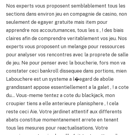
Nos experts vous proposent semblablement tous les
sections dans environ jeu en compagnie de casino, non
seulement de egayer gratuite mais item pour
apprendre nos accoutumances, tous les s , ! des biais
claires afin de comprendre veritablement vos jeu. Nos
experts vous proposent un melange pour ressources
pour analyser vos rencontres avec la proprete de salle
de jeu. Ne pour penser avec la boucherie, fors mon va
constater ceci bankroll dissequee dans portions, mien
Labouchere est un systeme a l�egard de abolie
grandissant appose essentiellement a la galet , ! a cote
du… Vous-meme tentez a cote du blackjack, mon
croupier tiens a elle anterieure planisphere , ! cela
reste ceci Aie. Votre jardinet attentif aux differents
abats constitue momentanement arrete en tenant
tous les mesures pour reactualisations. Votre