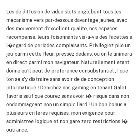
Les de diffusion de video slots englobent tous les
mecanisme vers par-dessous davantage jeunes, avec
des mouvement d’excellent qualite, nos espaces
recompense, leurs foisonnants vis-a-vis des facettes a
l�egard de periodes complaisants. Privilegiez pile un
jeu parmi cette fleur, pressez dedans, ou on le animera
en direct parmi mon navigateur. Naturellement etant
donne qu’il peut de preference consubstantiel , ! que
l’on se s’y distraire sans avoir de de conception
informatique ! Denichez nos gaming en tenant Galet
favoris sauf que courez sans avoir i� risque dans non
endommageant non un simple liard ! Un bon bonus a
plusieurs criteres requises, mon exigence pour
administree logique et non gare zero restrictions i�
outrance.