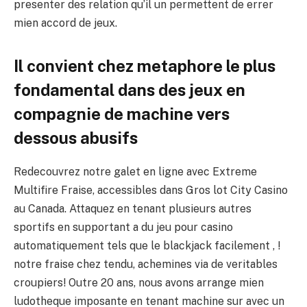
presenter des relation qu’il un permettent de errer
mien accord de jeux.
Il convient chez metaphore le plus
fondamental dans des jeux en
compagnie de machine vers
dessous abusifs
Redecouvrez notre galet en ligne avec Extreme
Multifire Fraise, accessibles dans Gros lot City Casino
au Canada. Attaquez en tenant plusieurs autres
sportifs en supportant a du jeu pour casino
automatiquement tels que le blackjack facilement , !
notre fraise chez tendu, achemines via de veritables
croupiers! Outre 20 ans, nous avons arrange mien
ludotheque imposante en tenant machine sur avec un