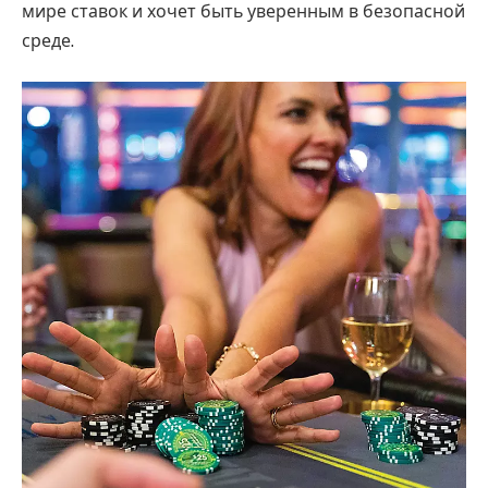
мире ставок и хочет быть уверенным в безопасной
среде.