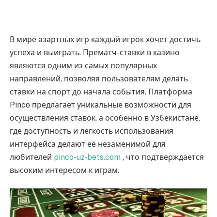
В мире азартных игр каждый игрок хочет достичь
успеха и выиграть. Прематч-ставки в казино
являются одним из самых популярных
направлений, позволяя пользователям делать
ставки на спорт до начала события. Платформа
Pinco предлагает уникальные возможности для
осуществления ставок, а особенно в Узбекистане,
где доступность и легкость использования
интерфейса делают её незаменимой для
любителей
pinco-uz-bets.com
, что подтверждается
высоким интересом к играм.