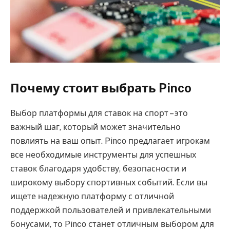
Почему стоит выбрать Pinco
Выбор платформы для ставок на спорт – это
важный шаг, который может значительно
повлиять на ваш опыт. Pinco предлагает игрокам
все необходимые инструменты для успешных
ставок благодаря удобству, безопасности и
широкому выбору спортивных событий. Если вы
ищете надежную платформу с отличной
поддержкой пользователей и привлекательными
бонусами, то Pinco станет отличным выбором для