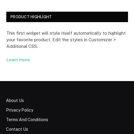
PRODUCT HIGHLIGHT
This first widget will style itself automatically to highlight
your favorite product. Edit the styles in Customizer >
Additional CSS.
Learn more
About Us
Privacy Policy
Terms And Conditions
Contact Us