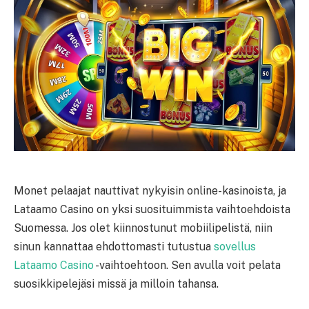
Monet pelaajat nauttivat nykyisin online-kasinoista, ja
Lataamo Casino on yksi suosituimmista vaihtoehdoista
Suomessa. Jos olet kiinnostunut mobiilipelistä, niin
sinun kannattaa ehdottomasti tutustua
sovellus
Lataamo Casino
-vaihtoehtoon. Sen avulla voit pelata
suosikkipelejäsi missä ja milloin tahansa.