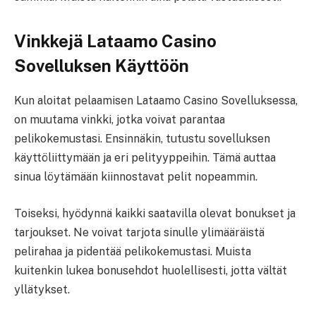
Vinkkejä Lataamo Casino
Sovelluksen Käyttöön
Kun aloitat pelaamisen Lataamo Casino Sovelluksessa,
on muutama vinkki, jotka voivat parantaa
pelikokemustasi. Ensinnäkin, tutustu sovelluksen
käyttöliittymään ja eri pelityyppeihin. Tämä auttaa
sinua löytämään kiinnostavat pelit nopeammin.
Toiseksi, hyödynnä kaikki saatavilla olevat bonukset ja
tarjoukset. Ne voivat tarjota sinulle ylimääräistä
pelirahaa ja pidentää pelikokemustasi. Muista
kuitenkin lukea bonusehdot huolellisesti, jotta vältät
yllätykset.