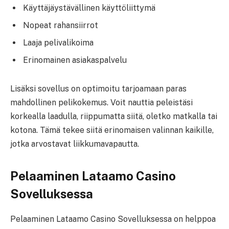
Käyttäjäystävällinen käyttöliittymä
Nopeat rahansiirrot
Laaja pelivalikoima
Erinomainen asiakaspalvelu
Lisäksi sovellus on optimoitu tarjoamaan paras
mahdollinen pelikokemus. Voit nauttia peleistäsi
korkealla laadulla, riippumatta siitä, oletko matkalla tai
kotona. Tämä tekee siitä erinomaisen valinnan kaikille,
jotka arvostavat liikkumavapautta.
Pelaaminen Lataamo Casino
Sovelluksessa
Pelaaminen Lataamo Casino Sovelluksessa on helppoa