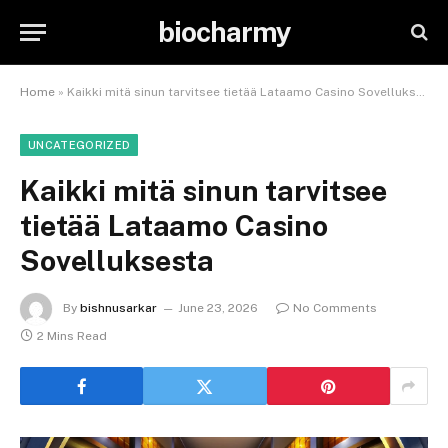
biocharmy
Home
»
Kaikki mitä sinun tarvitsee tietää Lataamo Casino Sovelluksesta
UNCATEGORIZED
Kaikki mitä sinun tarvitsee
tietää Lataamo Casino
Sovelluksesta
By
bishnusarkar
June 23, 2026
No Comments
2 Mins Read