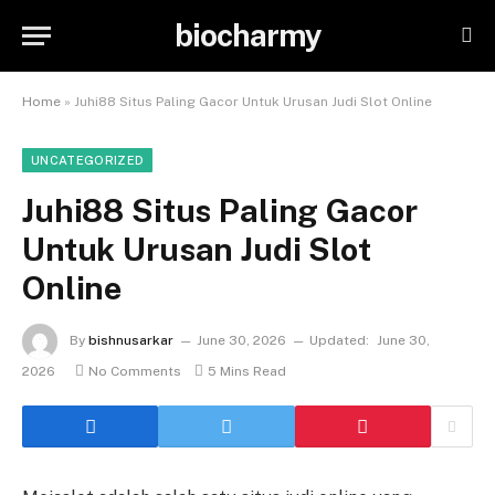
biocharmy
Home
»
Juhi88 Situs Paling Gacor Untuk Urusan Judi Slot Online
UNCATEGORIZED
Juhi88 Situs Paling Gacor
Untuk Urusan Judi Slot
Online
By
bishnusarkar
June 30, 2026
Updated:
June 30,
2026
No Comments
5 Mins Read