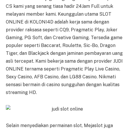
CS kami yang senang tiasa hadir 24Jam Full untuk
melayani member kami. Keunggulan utama SLOT
ONLINE di KOLONI4D adalah kerja sama dengan
provider raksasa seperti CQ9, Pragmatic Play, Joker
Gaming, PG Soft, dan Creative Gaming. Tersedia game
populer seperti Baccarat, Roulette, Sic-Bo, Dragon
Tiger, dan Blackjack dengan jaminan pembayaran uang
asli tercepat. Kami bekerja sama dengan provider JUDI
ONLINE ternama seperti Pragmatic Play Live Casino,
Sexy Casino, AFB Casino, dan LG88 Casino. Nikmati
sensasi bermain di casino sungguhan dengan kualitas
streaming HD.
Selain menyediakan permainan slot, Mejaslot juga