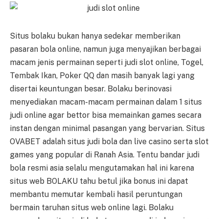
Situs bolaku bukan hanya sedekar memberikan
pasaran bola online, namun juga menyajikan berbagai
macam jenis permainan seperti judi slot online, Togel,
Tembak Ikan, Poker QQ dan masih banyak lagi yang
disertai keuntungan besar. Bolaku berinovasi
menyediakan macam-macam permainan dalam 1 situs
judi online agar bettor bisa memainkan games secara
instan dengan minimal pasangan yang bervarian. Situs
OVABET adalah situs judi bola dan live casino serta slot
games yang popular di Ranah Asia. Tentu bandar judi
bola resmi asia selalu mengutamakan hal ini karena
situs web BOLAKU tahu betul jika bonus ini dapat
membantu memutar kembali hasil peruntungan
bermain taruhan situs web online lagi. Bolaku