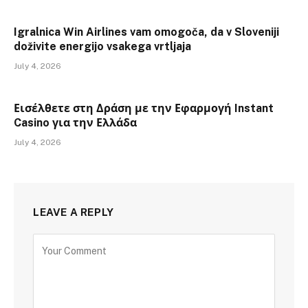
Igralnica Win Airlines vam omogoča, da v Sloveniji
doživite energijo vsakega vrtljaja
July 4, 2026
Εισέλθετε στη Δράση με την Εφαρμογή Instant
Casino για την Ελλάδα
July 4, 2026
LEAVE A REPLY