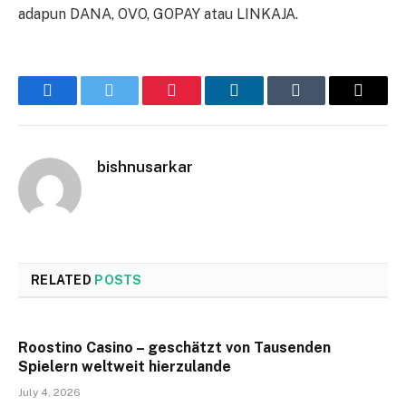
adapun DANA, OVO, GOPAY atau LINKAJA.
Facebook
Twitter
Pinterest
LinkedIn
Tumblr
Email
bishnusarkar
RELATED
POSTS
Roostino Casino – geschätzt von Tausenden
Spielern weltweit hierzulande
July 4, 2026