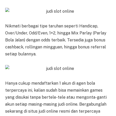
Nikmati berbagai tipe taruhan seperti Handicap,
Over/Under, Odd/Even, 1×2, hingga Mix Parlay (Parlay
Bola Jalan) dengan odds terbaik. Tersedia juga bonus
cashback, rollingan mingguan, hingga bonus referral
setiap bulannya.
Hanya cukup mendaftarkan 1 akun di agen bola
terpercaya ini, kalian sudah bisa memainkan games
yang disukai tanpa bertele-tele atau mengonta-ganti
akun setiap masing-masing judi online. Bergabunglah
sekarang di situs judi online resmi dan terpercaya