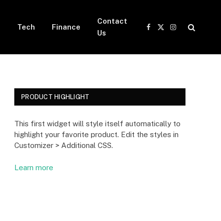
Contact
Tech
Finance
Facebook
X
Instagram
t
Us
(Twitter)
PRODUCT HIGHLIGHT
This first widget will style itself automatically to
highlight your favorite product. Edit the styles in
Customizer > Additional CSS.
Learn more