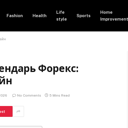
Life
Home
Fashion
Health
Sports
style
Improvemen
лайн
ендарь Форекс:
айн
 2026
No Comments
5 Mins Read
est