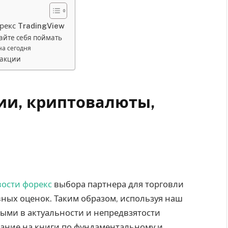
рекс TradingView
дайте себя поймать
на сегодня
 акции
ии, криптовалюты,
ости форекс
выбора партнера для торговли
ных оценок. Таким образом, используя наш
ными в актуальности и непредвзятости
ание на книги по фундаментальному и