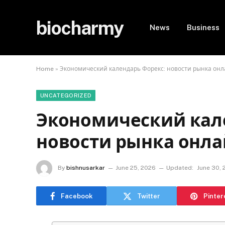
biocharmy
News
Business
Home
»
Экономический календарь Форекс: новости рынка он
UNCATEGORIZED
Экономический кал
новости рынка онл
By
bishnusarkar
June 25, 2026
Updated:
June 30,
Facebook
Twitter
Pinter