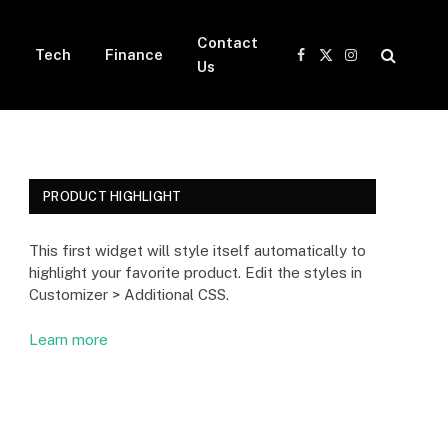
Contact
Tech
Finance
Facebook
X
Instagram
t
Us
(Twitter)
PRODUCT HIGHLIGHT
This first widget will style itself automatically to
highlight your favorite product. Edit the styles in
Customizer > Additional CSS.
Learn more