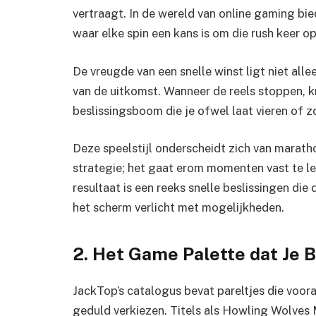
vertraagt. In de wereld van online gaming bi
waar elke spin een kans is om die rush keer op
De vreugde van een snelle winst ligt niet alle
van de uitkomst. Wanneer de reels stoppen, k
beslissingsboom die je ofwel laat vieren of z
Deze speelstijl onderscheidt zich van maratho
strategie; het gaat erom momenten vast te le
resultaat is een reeks snelle beslissingen die
het scherm verlicht met mogelijkheden.
2. Het Game Palette dat Je 
JackTop’s catalogus bevat pareltjes die voora
geduld verkiezen. Titels als Howling Wolves