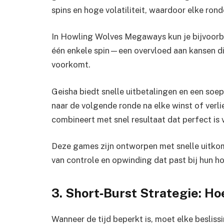
spins en hoge volatiliteit, waardoor elke ronde
In Howling Wolves Megaways kun je bijvoorbe
één enkele spin—een overvloed aan kansen die
voorkomt.
Geisha biedt snelle uitbetalingen en een soe
naar de volgende ronde na elke winst of verli
combineert met snel resultaat dat perfect is 
Deze games zijn ontworpen met snelle uitkom
van controle en opwinding dat past bij hun ho
3. Short‑Burst Strategie: Ho
Wanneer de tijd beperkt is, moet elke beslissi