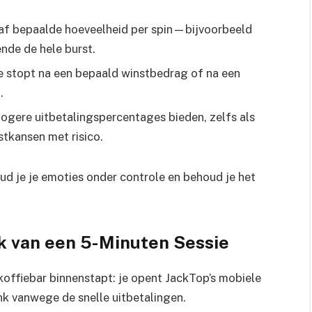
af bepaalde hoeveelheid per spin—bijvoorbeeld
nde de hele burst.
e stopt na een bepaald winstbedrag of na een
.
ogere uitbetalingspercentages bieden, zelfs als
nstkansen met risico.
ud je je emoties onder controle en behoud je het
jk van een 5-Minuten Sessie
 koffiebar binnenstapt: je opent JackTop’s mobiele
nk vanwege de snelle uitbetalingen.