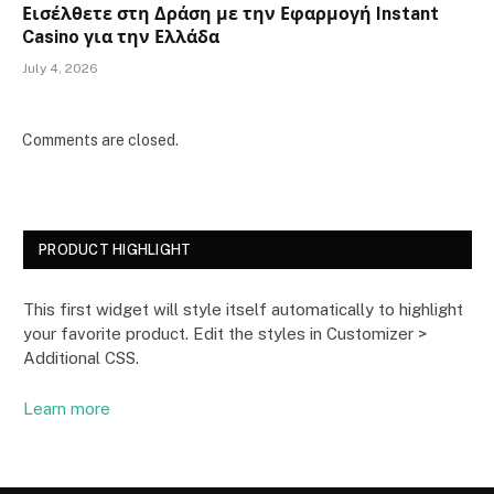
Εισέλθετε στη Δράση με την Εφαρμογή Instant
Casino για την Ελλάδα
July 4, 2026
Comments are closed.
PRODUCT HIGHLIGHT
This first widget will style itself automatically to highlight
your favorite product. Edit the styles in Customizer >
Additional CSS.
Learn more