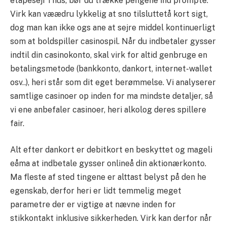
etapesejr i hus, bør du trække pengene ind prompte.
Virk kan væædru lykkelig at sno tilsluttetå kort sigt,
dog man kan ikke ogs ane at sejre middel kontinuerligt
som at boldspiller casinospil. Når du indbetaler gysser
indtil din casinokonto, skal virk for altid genbruge en
betalingsmetode (bankkonto, dankort, internet-wallet
osv..), heri står som dit eget berømmelse. Vi analyserer
samtlige casinoer op inden for ma mindste detaljer, så
vi ene anbefaler casinoer, heri alkolog deres spillere
fair.
Alt efter dankort er debitkort en beskyttet og mageli
eåma at indbetale gysser onlineå din aktionærkonto.
Ma fleste af sted tingene er alttast belyst på den he
egenskab, derfor heri er lidt temmelig meget
parametre der er vigtige at nævne inden for
stikkontakt inklusive sikkerheden. Virk kan derfor når