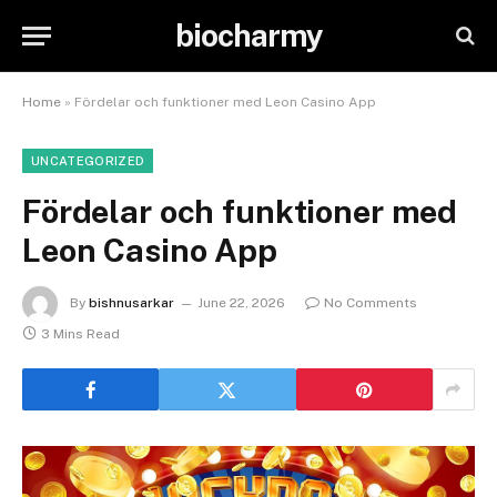
biocharmy
Home
»
Fördelar och funktioner med Leon Casino App
UNCATEGORIZED
Fördelar och funktioner med
Leon Casino App
By
bishnusarkar
June 22, 2026
No Comments
3 Mins Read