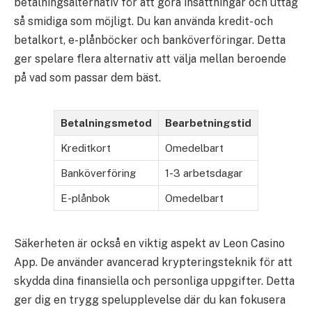
betalningsalternativ för att göra insättningar och uttag
så smidiga som möjligt. Du kan använda kredit- och
betalkort, e-plånböcker och banköverföringar. Detta
ger spelare flera alternativ att välja mellan beroende
på vad som passar dem bäst.
Betalningsmetod
Bearbetningstid
Kreditkort
Omedelbart
Banköverföring
1-3 arbetsdagar
E-plånbok
Omedelbart
Säkerheten är också en viktig aspekt av Leon Casino
App. De använder avancerad krypteringsteknik för att
skydda dina finansiella och personliga uppgifter. Detta
ger dig en trygg spelupplevelse där du kan fokusera