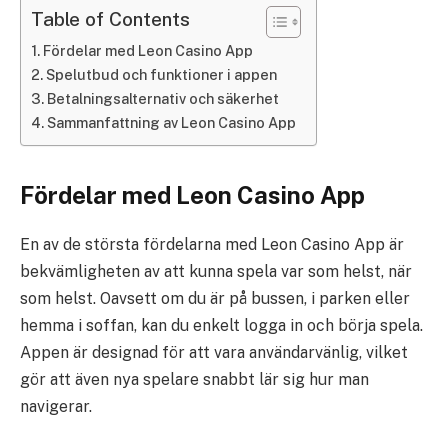
Table of Contents
Fördelar med Leon Casino App
Spelutbud och funktioner i appen
Betalningsalternativ och säkerhet
Sammanfattning av Leon Casino App
Fördelar med Leon Casino App
En av de största fördelarna med Leon Casino App är
bekvämligheten av att kunna spela var som helst, när
som helst. Oavsett om du är på bussen, i parken eller
hemma i soffan, kan du enkelt logga in och börja spela.
Appen är designad för att vara användarvänlig, vilket
gör att även nya spelare snabbt lär sig hur man
navigerar.