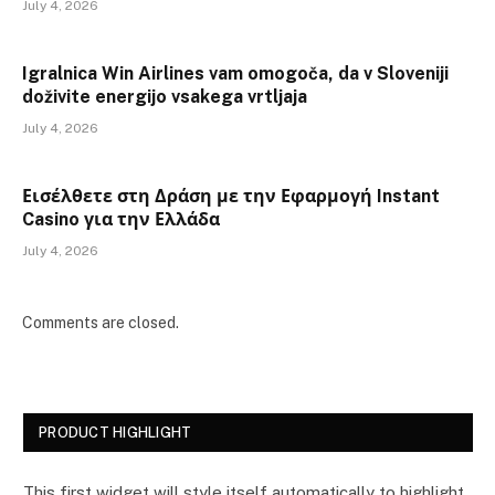
July 4, 2026
Igralnica Win Airlines vam omogoča, da v Sloveniji
doživite energijo vsakega vrtljaja
July 4, 2026
Εισέλθετε στη Δράση με την Εφαρμογή Instant
Casino για την Ελλάδα
July 4, 2026
Comments are closed.
PRODUCT HIGHLIGHT
This first widget will style itself automatically to highlight