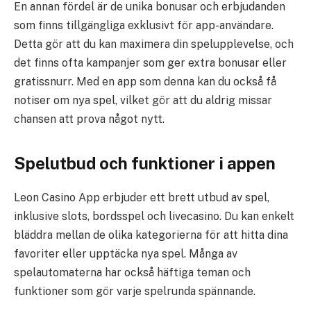
En annan fördel är de unika bonusar och erbjudanden
som finns tillgängliga exklusivt för app-användare.
Detta gör att du kan maximera din spelupplevelse, och
det finns ofta kampanjer som ger extra bonusar eller
gratissnurr. Med en app som denna kan du också få
notiser om nya spel, vilket gör att du aldrig missar
chansen att prova något nytt.
Spelutbud och funktioner i appen
Leon Casino App erbjuder ett brett utbud av spel,
inklusive slots, bordsspel och livecasino. Du kan enkelt
bläddra mellan de olika kategorierna för att hitta dina
favoriter eller upptäcka nya spel. Många av
spelautomaterna har också häftiga teman och
funktioner som gör varje spelrunda spännande.