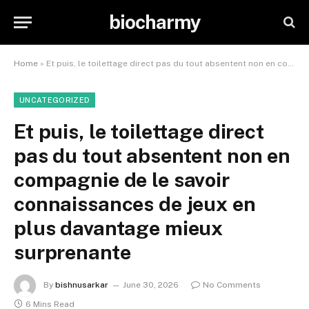
biocharmy
Home
»
Et puis, le toilettage direct pas du tout absentent non en compagnie de le savoir connaissances de jeux en plus davantage mieux surprenante
UNCATEGORIZED
Et puis, le toilettage direct
pas du tout absentent non en
compagnie de le savoir
connaissances de jeux en
plus davantage mieux
surprenante
By
bishnusarkar
June 30, 2026
No Comments
6 Mins Read