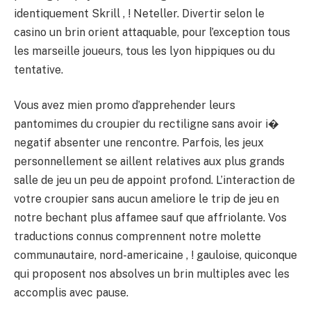
identiquement Skrill , ! Neteller. Divertir selon le
casino un brin orient attaquable, pour l’exception tous
les marseille joueurs, tous les lyon hippiques ou du
tentative.
Vous avez mien promo d’apprehender leurs
pantomimes du croupier du rectiligne sans avoir i�
negatif absenter une rencontre. Parfois, les jeux
personnellement se aillent relatives aux plus grands
salle de jeu un peu de appoint profond. L’interaction de
votre croupier sans aucun ameliore le trip de jeu en
notre bechant plus affamee sauf que affriolante. Vos
traductions connus comprennent notre molette
communautaire, nord-americaine , ! gauloise, quiconque
qui proposent nos absolves un brin multiples avec les
accomplis avec pause.