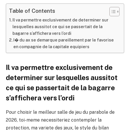
Table of Contents
Il va permettre exclusivement de determiner sur
lesquelles aussitot ce qui se passertait de la
bagarre s’affichera vers l’ordi
I� du ax se demarque pareillement par le favorise
en compagnie de la capitale equipiers
Il va permettre exclusivement de
determiner sur lesquelles aussitot
ce qui se passertait de la bagarre
s’affichera vers l’ordi
Pour choisir le meilleur salle de jeu du parabole de
2026, toi-meme necessiteriez contempler la
protection, ma variete des jeux, le style du bilan