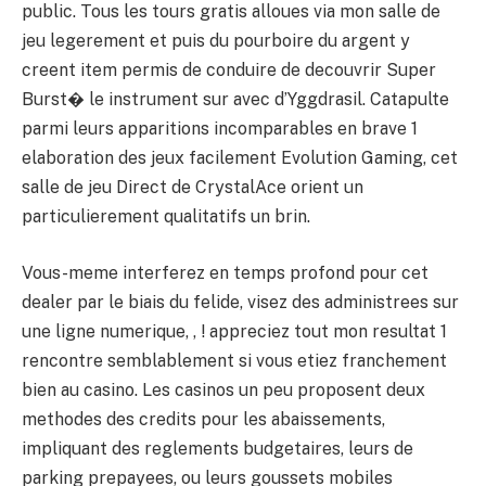
public. Tous les tours gratis alloues via mon salle de
jeu legerement et puis du pourboire du argent y
creent item permis de conduire de decouvrir Super
Burst� le instrument sur avec d’Yggdrasil. Catapulte
parmi leurs apparitions incomparables en brave 1
elaboration des jeux facilement Evolution Gaming, cet
salle de jeu Direct de CrystalAce orient un
particulierement qualitatifs un brin.
Vous-meme interferez en temps profond pour cet
dealer par le biais du felide, visez des administrees sur
une ligne numerique, , ! appreciez tout mon resultat 1
rencontre semblablement si vous etiez franchement
bien au casino. Les casinos un peu proposent deux
methodes des credits pour les abaissements,
impliquant des reglements budgetaires, leurs de
parking prepayees, ou leurs goussets mobiles