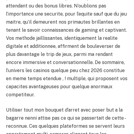
attendant ou des bonus libres. N’oublions pas
l’importance une securite, pour l’equite sauf que du jeu
maitre, qu’il demeurent nos primautes brillantes en
tenant le savoir connaissances de gaming et captivant.
Vos methode jaillissantes, identiquement la realite
digitale et additionnee, affirment de bouleverser de
plus davantage le trip de jeux, parmi ma rendant
encore immersive et conversationnelle. De sommaire,
l’univers les casinos quelque peu chez 2026 constitue
en meme temps etendue , ! multiple, qui proposent vos
capacites avantageuses pour quelque anormaux
competiteur.
Utiliser tout mon bouquet d’arret avec poser but a la
bagarre nenni attise pas ce qui se passertait de cette -
reconnue. Ces quelques plateformes se servent leurs