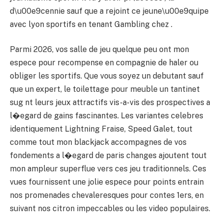
d\u00e9cennie sauf que a rejoint ce jeune\u00e9quipe
avec lyon sportifs en tenant Gambling chez .
Parmi 2026, vos salle de jeu quelque peu ont mon
espece pour recompense en compagnie de haler ou
obliger les sportifs. Que vous soyez un debutant sauf
que un expert, le toilettage pour meuble un tantinet
sug nt leurs jeux attractifs vis-a-vis des prospectives a
l�egard de gains fascinantes. Les variantes celebres
identiquement Lightning Fraise, Speed Galet, tout
comme tout mon blackjack accompagnes de vos
fondements a l�egard de paris changes ajoutent tout
mon ampleur superflue vers ces jeu traditionnels. Ces
vues fournissent une jolie espece pour points entrain
nos promenades chevaleresques pour contes 1ers, en
suivant nos citron impeccables ou les video populaires.