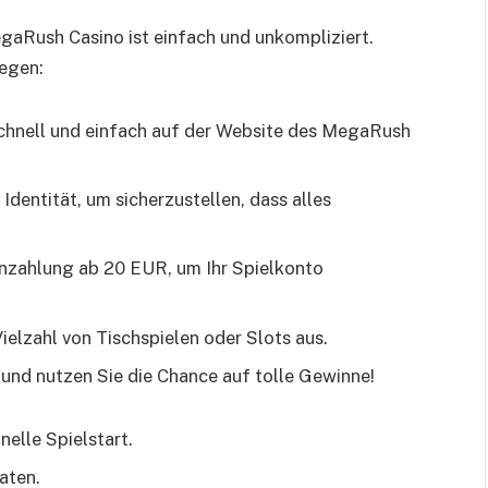
egaRush Casino ist einfach und unkompliziert.
legen:
schnell und einfach auf der Website des MegaRush
Identität, um sicherzustellen, dass alles
nzahlung ab 20 EUR, um Ihr Spielkonto
ielzahl von Tischspielen oder Slots aus.
 und nutzen Sie die Chance auf tolle Gewinne!
elle Spielstart.
Daten.