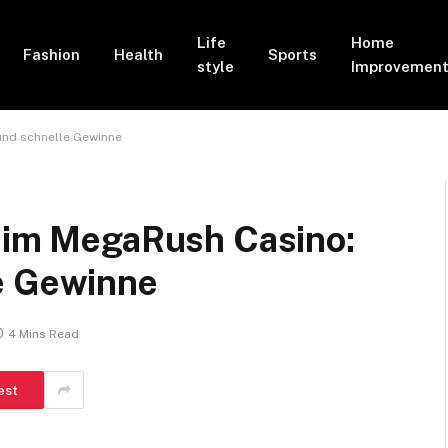
Life
Home
Fashion
Health
Sports
style
Improvemen
und schnelle Gewinne
e im MegaRush Casino:
e Gewinne
4 Mins Read
est