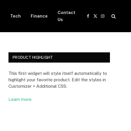
Contact
Tech
Finance
Facebook
X
Instagram
t
Us
(Twitter)
PRODUCT HIGHLIGHT
This first widget will style itself automatically to
highlight your favorite product. Edit the styles in
Customizer > Additional CSS.
Learn more