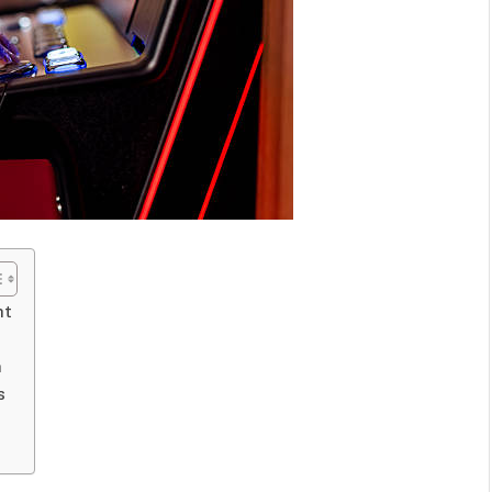
ht
n
s