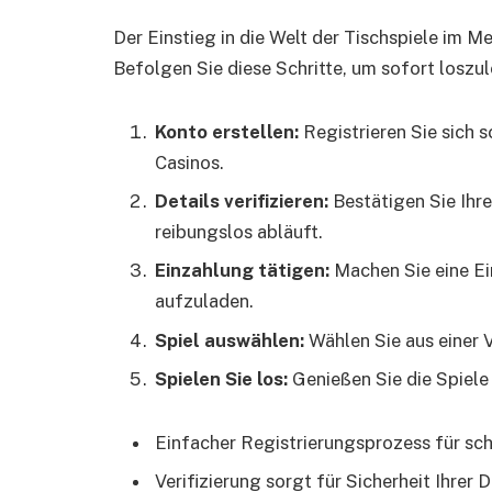
Der Einstieg in die Welt der Tischspiele im M
Befolgen Sie diese Schritte, um sofort loszu
Konto erstellen:
Registrieren Sie sich 
Casinos.
Details verifizieren:
Bestätigen Sie Ihre 
reibungslos abläuft.
Einzahlung tätigen:
Machen Sie eine Ei
aufzuladen.
Spiel auswählen:
Wählen Sie aus einer V
Spielen Sie los:
Genießen Sie die Spiele
Einfacher Registrierungsprozess für schn
Verifizierung sorgt für Sicherheit Ihrer 