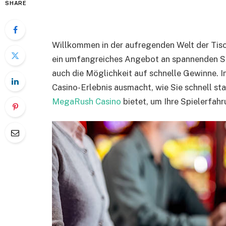
SHARE
Willkommen in der aufregenden Welt der Tisc
ein umfangreiches Angebot an spannenden Spi
auch die Möglichkeit auf schnelle Gewinne. In
Casino-Erlebnis ausmacht, wie Sie schnell st
MegaRush Casino
bietet, um Ihre Spielerfahr