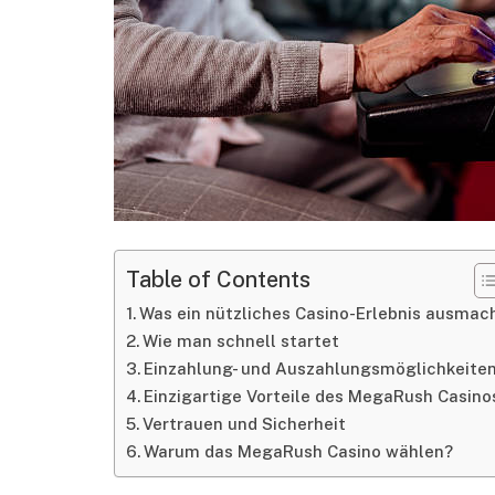
Table of Contents
Was ein nützliches Casino-Erlebnis ausmac
Wie man schnell startet
Einzahlung- und Auszahlungsmöglichkeite
Einzigartige Vorteile des MegaRush Casino
Vertrauen und Sicherheit
Warum das MegaRush Casino wählen?