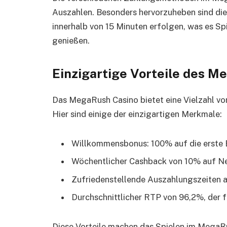
Auszahlen. Besonders hervorzuheben sind die 
innerhalb von 15 Minuten erfolgen, was es Spi
genießen.
Einzigartige Vorteile des M
Das MegaRush Casino bietet eine Vielzahl von
Hier sind einige der einzigartigen Merkmale:
Willkommensbonus: 100% auf die erste 
Wöchentlicher Cashback von 10% auf Ne
Zufriedenstellende Auszahlungszeiten a
Durchschnittlicher RTP von 96,2%, der fü
Diese Vorteile machen das Spielen im MegaRu