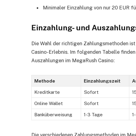
Minimaler Einzahlung von nur 20 EUR für
Einzahlung- und Auszahlung
Die Wahl der richtigen Zahlungsmethoden ist 
Casino-Erlebnis. Im folgenden Tabelle finden
Auszahlungen im MegaRush Casino:
Methode
Einzahlungszeit
A
Kreditkarte
Sofort
1
Online Wallet
Sofort
1
Banküberweisung
1-3 Tage
1
Die verschiedenen Zahlungsmethoden im MegaR