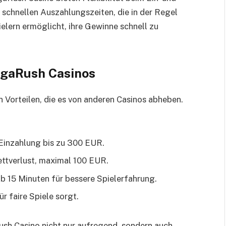
schnellen Auszahlungszeiten, die in der Regel
elern ermöglicht, ihre Gewinne schnell zu
egaRush Casinos
 Vorteilen, die es von anderen Casinos abheben.
Einzahlung bis zu 300 EUR.
ttverlust, maximal 100 EUR.
b 15 Minuten für bessere Spielerfahrung.
r faire Spiele sorgt.
sh Casino nicht nur aufregend, sondern auch