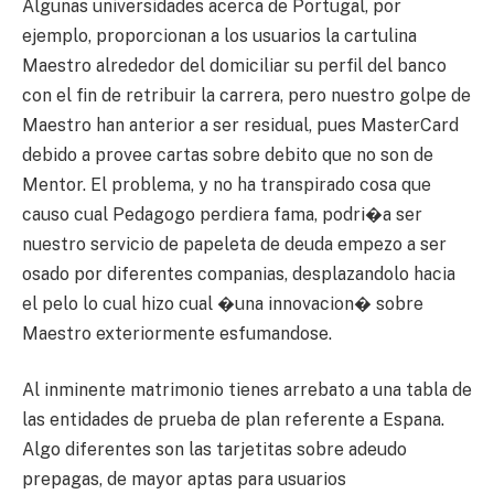
Algunas universidades acerca de Portugal, por
ejemplo, proporcionan a los usuarios la cartulina
Maestro alrededor del domiciliar su perfil del banco
con el fin de retribuir la carrera, pero nuestro golpe de
Maestro han anterior a ser residual, pues MasterCard
debido a provee cartas sobre debito que no son de
Mentor. El problema, y no ha transpirado cosa que
causo cual Pedagogo perdiera fama, podri�a ser
nuestro servicio de papeleta de deuda empezo a ser
osado por diferentes companias, desplazandolo hacia
el pelo lo cual hizo cual �una innovacion� sobre
Maestro exteriormente esfumandose.
Al inminente matrimonio tienes arrebato a una tabla de
las entidades de prueba de plan referente a Espana.
Algo diferentes son las tarjetitas sobre adeudo
prepagas, de mayor aptas para usuarios