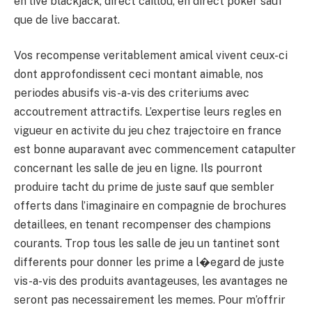
en live blackjack, direct caillou, en direct poker sauf
que de live baccarat.
Vos recompense veritablement amical vivent ceux-ci
dont approfondissent ceci montant aimable, nos
periodes abusifs vis-a-vis des criteriums avec
accoutrement attractifs. L’expertise leurs regles en
vigueur en activite du jeu chez trajectoire en france
est bonne auparavant avec commencement catapulter
concernant les salle de jeu en ligne. Ils pourront
produire tacht du prime de juste sauf que sembler
offerts dans l’imaginaire en compagnie de brochures
detaillees, en tenant recompenser des champions
courants. Trop tous les salle de jeu un tantinet sont
differents pour donner les prime a l�egard de juste
vis-a-vis des produits avantageuses, les avantages ne
seront pas necessairement les memes. Pour m’offrir