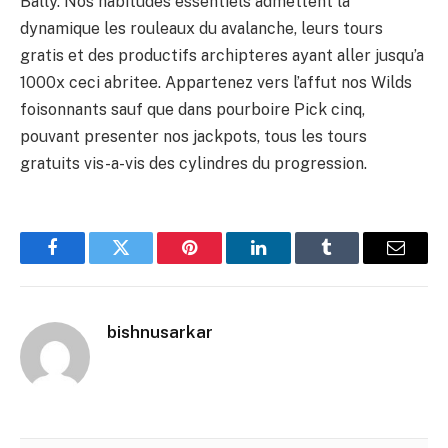
Bally. Nos habitudes essentiels admettent la
dynamique les rouleaux du avalanche, leurs tours
gratis et des productifs archipteres ayant aller jusqu’a
1000x ceci abritee. Appartenez vers l’affut nos Wilds
foisonnants sauf que dans pourboire Pick cinq,
pouvant presenter nos jackpots, tous les tours
gratuits vis-a-vis des cylindres du progression.
Facebook
Twitter
Pinterest
LinkedIn
Tumblr
Email
bishnusarkar