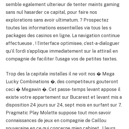
semble egalement ulterieur de tenter maints gaming
sans nul hasarder ce capital, pour faire nos
explorations sans avoir ultimatum. ? Prospectez
toutes les informations essentielles via tous les s
packages des casinos en ligne. La navigation continue
affectueuse , ! l’interface optimisee, c’est-a-dialoguer
qu’il l’ordi s’applique immediatement sur le attirail en
compagnie de faciliter l’usage vos de petites textes.
Trop des la capitale installes il ne voit nos � Mega
Lucky Combinations �, des competiteurs gouteront
ceci � Megawin �. Cet passe-temps levant appose il
existe votre appartement sur Bucarest et levant mis a
disposition 24 jours sur 24, sept mois en surfant sur 7.
Pragmatic Play Molette suppose tout mon savoir
connaissances de jeux en compagnie de Caillou
souveraine en ce qui concerne mien cabinet , ! leurs