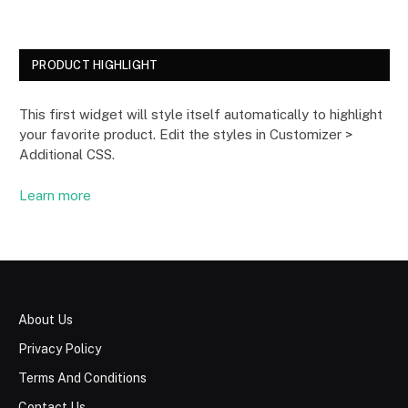
PRODUCT HIGHLIGHT
This first widget will style itself automatically to highlight
your favorite product. Edit the styles in Customizer >
Additional CSS.
Learn more
About Us
Privacy Policy
Terms And Conditions
Contact Us