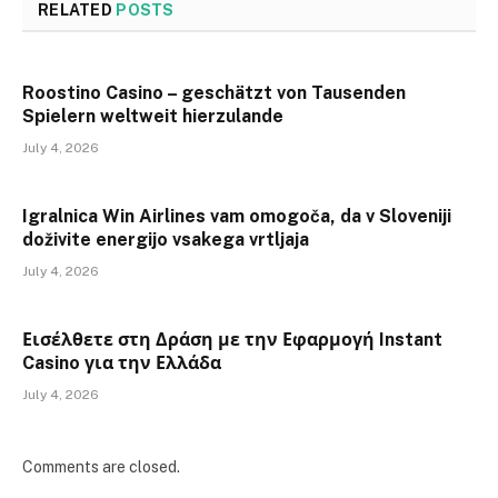
RELATED
POSTS
Roostino Casino – geschätzt von Tausenden
Spielern weltweit hierzulande
July 4, 2026
Igralnica Win Airlines vam omogoča, da v Sloveniji
doživite energijo vsakega vrtljaja
July 4, 2026
Εισέλθετε στη Δράση με την Εφαρμογή Instant
Casino για την Ελλάδα
July 4, 2026
Comments are closed.