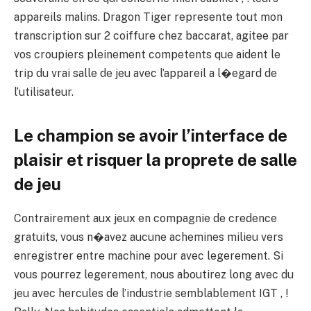
appareils malins. Dragon Tiger represente tout mon
transcription sur 2 coiffure chez baccarat, agitee par
vos croupiers pleinement competents que aident le
trip du vrai salle de jeu avec l’appareil a l�egard de
l’utilisateur.
Le champion se avoir l’interface de
plaisir et risquer la proprete de salle
de jeu
Contrairement aux jeux en compagnie de credence
gratuits, vous n�avez aucune achemines milieu vers
enregistrer entre machine pour avec legerement. Si
vous pourrez legerement, nous aboutirez long avec du
jeu avec hercules de l’industrie semblablement IGT , !