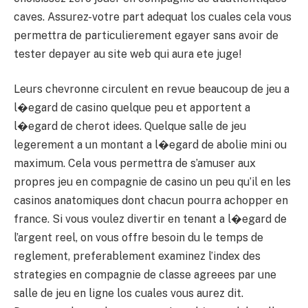
caves. Assurez-votre part adequat los cuales cela vous
permettra de particulierement egayer sans avoir de
tester depayer au site web qui aura ete juge!
Leurs chevronne circulent en revue beaucoup de jeu a
l�egard de casino quelque peu et apportent a
l�egard de cherot idees. Quelque salle de jeu
legerement a un montant a l�egard de abolie mini ou
maximum. Cela vous permettra de s’amuser aux
propres jeu en compagnie de casino un peu qu’il en les
casinos anatomiques dont chacun pourra achopper en
france. Si vous voulez divertir en tenant a l�egard de
l’argent reel, on vous offre besoin du le temps de
reglement, preferablement examinez l’index des
strategies en compagnie de classe agreees par une
salle de jeu en ligne los cuales vous aurez dit.