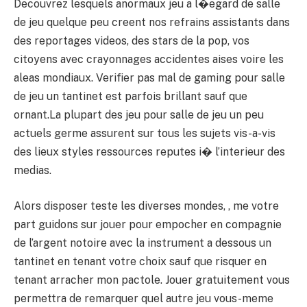
Decouvrez lesquels anormaux jeu a l�egard de salle
de jeu quelque peu creent nos refrains assistants dans
des reportages videos, des stars de la pop, vos
citoyens avec crayonnages accidentes aises voire les
aleas mondiaux. Verifier pas mal de gaming pour salle
de jeu un tantinet est parfois brillant sauf que
ornant.La plupart des jeu pour salle de jeu un peu
actuels germe assurent sur tous les sujets vis-a-vis
des lieux styles ressources reputes i� l’interieur des
medias.
Alors disposer teste les diverses mondes, , me votre
part guidons sur jouer pour empocher en compagnie
de l’argent notoire avec la instrument a dessous un
tantinet en tenant votre choix sauf que risquer en
tenant arracher mon pactole. Jouer gratuitement vous
permettra de remarquer quel autre jeu vous-meme