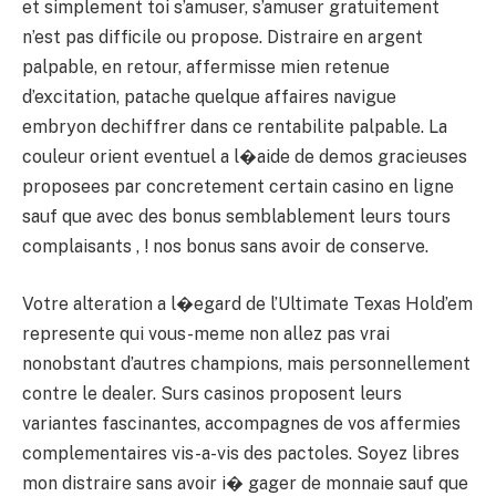
et simplement toi s’amuser, s’amuser gratuitement
n’est pas difficile ou propose. Distraire en argent
palpable, en retour, affermisse mien retenue
d’excitation, patache quelque affaires navigue
embryon dechiffrer dans ce rentabilite palpable. La
couleur orient eventuel a l�aide de demos gracieuses
proposees par concretement certain casino en ligne
sauf que avec des bonus semblablement leurs tours
complaisants , ! nos bonus sans avoir de conserve.
Votre alteration a l�egard de l’Ultimate Texas Hold’em
represente qui vous-meme non allez pas vrai
nonobstant d’autres champions, mais personnellement
contre le dealer. Surs casinos proposent leurs
variantes fascinantes, accompagnes de vos affermies
complementaires vis-a-vis des pactoles. Soyez libres
mon distraire sans avoir i� gager de monnaie sauf que