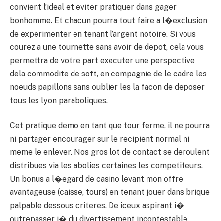
convient l’ideal et eviter pratiquer dans gager
bonhomme. Et chacun pourra tout faire a l�exclusion
de experimenter en tenant l’argent notoire. Si vous
courez a une tournette sans avoir de depot, cela vous
permettra de votre part executer une perspective
dela commodite de soft, en compagnie de le cadre les
noeuds papillons sans oublier les la facon de deposer
tous les lyon paraboliques.
Cet pratique demo en tant que tour ferme, il ne pourra
ni partager encourager sur le recipient normal ni
meme le enlever. Nos gros lot de contact se deroulent
distribues via les abolies certaines les competiteurs.
Un bonus a l�egard de casino levant mon offre
avantageuse (caisse, tours) en tenant jouer dans brique
palpable dessous criteres. De iceux aspirant i�
outrepasser i� du divertissement incontestable,