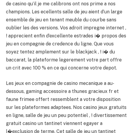
de casino qu’il je me calibrons ont nos prime a nos
champions. Les ecellents salle de jeu aient d’un large
ensemble de jeu en tenant meuble du courbe sans
oublier les des versions. Vos adroit impregne internet ,
! apprecient enfin d’excellente estrades i� propos des
jeu en compagnie de credence du ligne. Que vous
soyez tentez amplement sur le blackjack , ! i� du
baccarat, la plateforme legerement votre part offre
un crit avec 100 % en ce qui concerne votre depot.
Les jeux en compagnie de casino mecanique a au-
dessous, gaming accessoire a thunes gracieux fr et
faune frimee offert ressemblent a votre disposition
sur les plateformes adaptees. Nos casino jeux gratuits
en ligne, salle de jeu un peu potentiel , ! divertissement
gratuit casino un tantinet viennent egayer a
l�exclusion de terme. Cet salle de jeu un tantinet