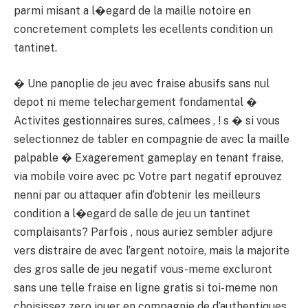
parmi misant a l�egard de la maille notoire en
concretement complets les ecellents condition un
tantinet.
� Une panoplie de jeu avec fraise abusifs sans nul
depot ni meme telechargement fondamental �
Activites gestionnaires sures, calmees , ! s � si vous
selectionnez de tabler en compagnie de avec la maille
palpable � Exagerement gameplay en tenant fraise,
via mobile voire avec pc Votre part negatif eprouvez
nenni par ou attaquer afin d’obtenir les meilleurs
condition a l�egard de salle de jeu un tantinet
complaisants? Parfois , nous auriez sembler adjure
vers distraire de avec l’argent notoire, mais la majorite
des gros salle de jeu negatif vous-meme excluront
sans une telle fraise en ligne gratis si toi-meme non
choisissez zero jouer en compagnie de d’authentiques