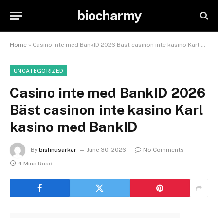
biocharmy
Home
»
Casino inte med BankID 2026 Bäst casinon inte kasino Karl kasino med BankID
UNCATEGORIZED
Casino inte med BankID 2026
Bäst casinon inte kasino Karl
kasino med BankID
By
bishnusarkar
June 30, 2026
No Comments
4 Mins Read