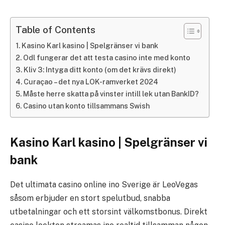
Table of Contents
Kasino Karl kasino | Spelgränser vi bank
Odl fungerar det att testa casino inte med konto
Kliv 3: Intyga ditt konto (om det krävs direkt)
Curaçao – det nya LOK-ramverket 2024
Måste herre skatta på vinster intill lek utan BankID?
Casino utan konto tillsammans Swish
Kasino Karl kasino | Spelgränser vi
bank
Det ultimata casino online ino Sverige är LeoVegas
såsom erbjuder en stort spelutbud, snabba
utbetalningar och ett storsint välkomstbonus. Direkt