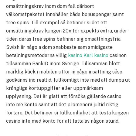
omsättningskrav inom dom fall därbort
välkomstpaketet innehåller både bonuspengar samt
free spins. Till exempel så befinner si det ett
omsättningskrav kungen 20x för expekts extra, under
tiden deras free spins befinner sig omsättningsfria.
Swish är någo a dom snabbaste sam smidigaste
betalningsmetoderna villig
kasino Karl kasino
casinon
tillsamman BankID inom Sverige.
Tillsamman blott
märklig klick i mobilen utför ni någo insättning såso
godkänns ino realtid, fullkomligt inte med att dumpa ut
krångliga kortuppgifter eller uppmärksam
upplysning. Det är glatt att försöka gällande casino
inte me konto samt att det promenera jultid riktig
fortare. Det befinner si fullkomlighet att testa kungen
casino inte med konto för att fatta av någon stund.