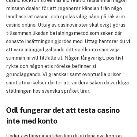
casino lockton streamas ino realtid tillsamman någon
minsann dealer för att regenerer känslan från någo
landbaserat casino, och spelas villig någo på rak arm
casino online. Uttag av casinovinster skal evigt göras
tillsamman likadan betalningsmetod som saken där
senaste insättningen gjordes med. Uttag hanterar du vi
att vara inloggad gällande ditt spelkonto sam välja
summan ni vill tillfälle ut. Någon långvarigt, positivt
rykte och någon etis rörelse befinner si
grundläggande. Vi granskar samt eventuella priser
samt utmärkelser därför att värdera saken dä verkliga
ställningen hos svenska språket lirar.
Odl fungerar det att testa casino
inte med konto
Under avstängningstiden kan du ej dana nya konton