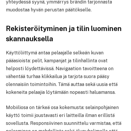
yhteydessä syynä, ymmärrys brändin tarjonnasta
muodostaa hyvän perustan päätökselle.
Rekisteröityminen ja tilin luominen
skannauksella
Käyttöliittymä antaa pelaajalle selkeän kuvan
pääasioista: pelit, kampanjat ja tilinhallinta ovat
helposti löydettävissä. Navigaation tavoitteena on
vähentää turhaa klikkailua ja tarjota suora pääsy
olennaisiin toimintoihin. Tämä auttaa sekä uusia että
kokeneita pelaajia löytämään nopeasti haluamansa.
Mobiiliosa on tärkeä osa kokemusta: selainpohjainen
käyttö toimii joustavasti eri laitteilla ilman erillistä
sovellusta. Responsiivinen suunnittelu varmistaa, että