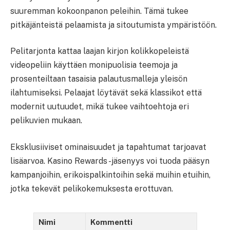
suuremman kokoonpanon peleihin. Tämä tukee
pitkäjänteistä pelaamista ja sitoutumista ympäristöön.
Pelitarjonta kattaa laajan kirjon kolikkopeleistä
videopeliin käyttäen monipuolisia teemoja ja
prosenteiltaan tasaisia palautusmalleja yleisön
ilahtumiseksi. Pelaajat löytävät sekä klassikot että
modernit uutuudet, mikä tukee vaihtoehtoja eri
pelikuvien mukaan.
Eksklusiiviset ominaisuudet ja tapahtumat tarjoavat
lisäarvoa. Kasino Rewards -jäsenyys voi tuoda pääsyn
kampanjoihin, erikoispalkintoihin sekä muihin etuihin,
jotka tekevät pelikokemuksesta erottuvan.
Nimi
Kommentti