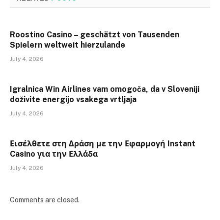
Roostino Casino – geschätzt von Tausenden
Spielern weltweit hierzulande
July 4, 2026
Igralnica Win Airlines vam omogoča, da v Sloveniji
doživite energijo vsakega vrtljaja
July 4, 2026
Εισέλθετε στη Δράση με την Εφαρμογή Instant
Casino για την Ελλάδα
July 4, 2026
Comments are closed.