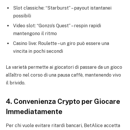
Slot classiche: “Starburst” – payout istantanei
possibili
Video slot: “Gonzo’s Quest” – respin rapidi
mantengono il ritmo
Casino live: Roulette – un giro può essere una
vincita in pochi secondi
La varietà permette ai giocatori di passare da un gioco
all’altro nel corso di una pausa caffè, mantenendo vivo
il brivido.
4. Convenienza Crypto per Giocare
Immediatamente
Per chi vuole evitare ritardi bancari, BetAlice accetta