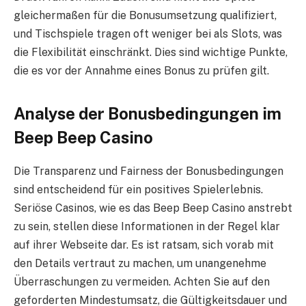
gleichermaßen für die Bonusumsetzung qualifiziert,
und Tischspiele tragen oft weniger bei als Slots, was
die Flexibilität einschränkt. Dies sind wichtige Punkte,
die es vor der Annahme eines Bonus zu prüfen gilt.
Analyse der Bonusbedingungen im
Beep Beep Casino
Die Transparenz und Fairness der Bonusbedingungen
sind entscheidend für ein positives Spielerlebnis.
Seriöse Casinos, wie es das Beep Beep Casino anstrebt
zu sein, stellen diese Informationen in der Regel klar
auf ihrer Webseite dar. Es ist ratsam, sich vorab mit
den Details vertraut zu machen, um unangenehme
Überraschungen zu vermeiden. Achten Sie auf den
geforderten Mindestumsatz, die Gültigkeitsdauer und