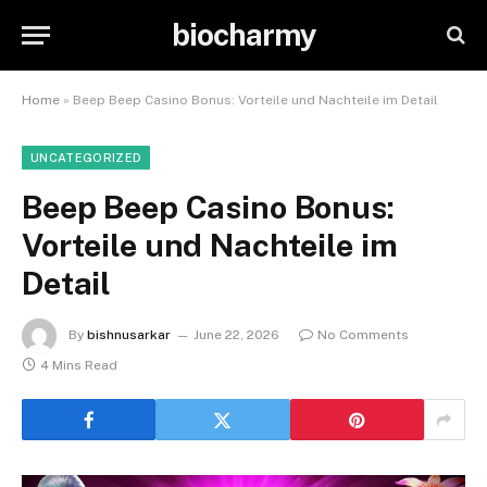
biocharmy
Home
»
Beep Beep Casino Bonus: Vorteile und Nachteile im Detail
UNCATEGORIZED
Beep Beep Casino Bonus:
Vorteile und Nachteile im
Detail
By
bishnusarkar
June 22, 2026
No Comments
4 Mins Read