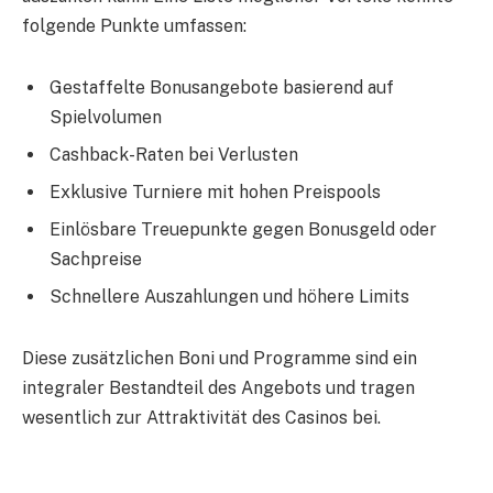
folgende Punkte umfassen:
Gestaffelte Bonusangebote basierend auf
Spielvolumen
Cashback-Raten bei Verlusten
Exklusive Turniere mit hohen Preispools
Einlösbare Treuepunkte gegen Bonusgeld oder
Sachpreise
Schnellere Auszahlungen und höhere Limits
Diese zusätzlichen Boni und Programme sind ein
integraler Bestandteil des Angebots und tragen
wesentlich zur Attraktivität des Casinos bei.