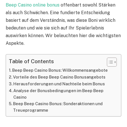
Beep Casino online bonus
offenbart sowohl Stärken
als auch Schwächen. Eine fundierte Entscheidung
basiert auf dem Verständnis, was diese Boni wirklich
bedeuten und wie sie sich auf Ihr Spielerlebnis
auswirken können. Wir beleuchten hier die wichtigsten
Aspekte.
Table of Contents
Beep Beep Casino Bonus: Willkommensangebote
Vorteile des Beep Beep Casino Bonusangebots
Herausforderungen und Nachteile beim Bonus
Analyse der Bonusbedingungen im Beep Beep
Casino
Beep Beep Casino Bonus: Sonderaktionen und
Treueprogramme