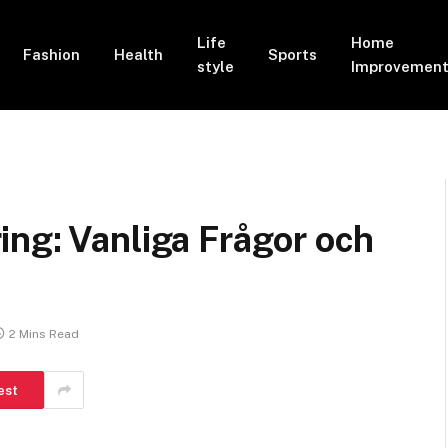
Life
Home
Fashion
Health
Sports
style
Improvemen
ng: Vanliga Frågor och
2 Mins Read
est