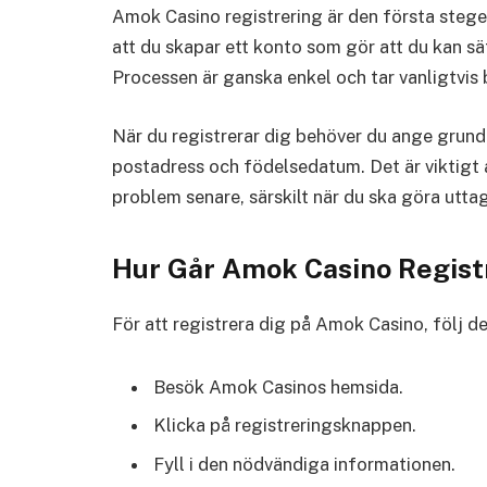
Amok Casino registrering är den första steget
att du skapar ett konto som gör att du kan sät
Processen är ganska enkel och tar vanligtvis 
När du registrerar dig behöver du ange grund
postadress och födelsedatum. Det är viktigt a
problem senare, särskilt när du ska göra uttag
Hur Går Amok Casino Registr
För att registrera dig på Amok Casino, följ d
Besök Amok Casinos hemsida.
Klicka på registreringsknappen.
Fyll i den nödvändiga informationen.