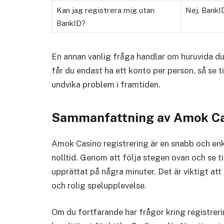
Kan jag registrera mig utan
Nej, BankID
BankID?
En annan vanlig fråga handlar om huruvida du
får du endast ha ett konto per person, så se ti
undvika problem i framtiden.
Sammanfattning av Amok Ca
Amok Casino registrering är en snabb och enk
nolltid. Genom att följa stegen ovan och se ti
upprättat på några minuter. Det är viktigt att 
och rolig spelupplevelse.
Om du fortfarande har frågor kring registrer