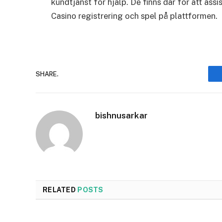
kundtjänst för hjälp. De finns där för att as
Casino registrering och spel på plattformen.
SHARE.
bishnusarkar
RELATED
POSTS