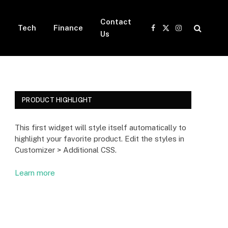
Contact
Tech
Finance
Facebook
X
Instagram
t
Us
(Twitter)
PRODUCT HIGHLIGHT
This first widget will style itself automatically to
highlight your favorite product. Edit the styles in
Customizer > Additional CSS.
Learn more