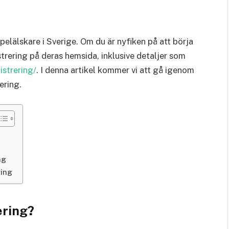
elälskare i Sverige. Om du är nyfiken på att börja
trering på deras hemsida, inklusive detaljer som
istrering/
. I denna artikel kommer vi att gå igenom
ering.
ng
ing
ering?