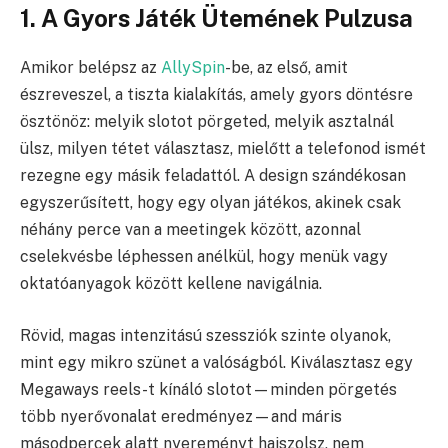
1. A Gyors Játék Ütemének Pulzusa
Amikor belépsz az
AllySpin
-be, az első, amit
észreveszel, a tiszta kialakítás, amely gyors döntésre
ösztönöz: melyik slotot pörgeted, melyik asztalnál
ülsz, milyen tétet választasz, mielőtt a telefonod ismét
rezegne egy másik feladattól. A design szándékosan
egyszerűsített, hogy egy olyan játékos, akinek csak
néhány perce van a meetingek között, azonnal
cselekvésbe léphessen anélkül, hogy menük vagy
oktatóanyagok között kellene navigálnia.
Rövid, magas intenzitású szessziók szinte olyanok,
mint egy mikro szünet a valóságból. Kiválasztasz egy
Megaways reels-t kínáló slotot—minden pörgetés
több nyerővonalat eredményez—and máris
másodpercek alatt nyereményt hajszolsz, nem