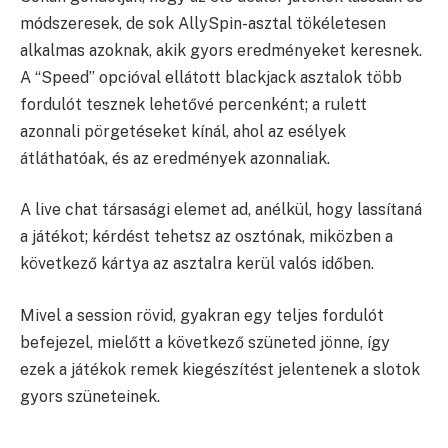
módszeresek, de sok AllySpin-asztal tökéletesen
alkalmas azoknak, akik gyors eredményeket keresnek.
A “Speed” opcióval ellátott blackjack asztalok több
fordulót tesznek lehetővé percenként; a rulett
azonnali pörgetéseket kínál, ahol az esélyek
átláthatóak, és az eredmények azonnaliak.
A live chat társasági elemet ad, anélkül, hogy lassítaná
a játékot; kérdést tehetsz az osztónak, miközben a
következő kártya az asztalra kerül valós időben.
Mivel a session rövid, gyakran egy teljes fordulót
befejezel, mielőtt a következő szüneted jönne, így
ezek a játékok remek kiegészítést jelentenek a slotok
gyors szüneteinek.