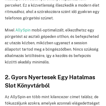
perceket. Ez a közvetlenség illeszkedik a modern élet
ritmusához, ahol a szórakozásra szánt idő gyakran egy
telefonos görgetési szünet.
Mivel
AllySpin
mobil-optimalizált, elkezdhetsz egy
pörgetést az asztali gépeden otthon, és befejezheted
az utazás közben, miközben ugyanazt a session
állapotot tartod meg a böngésződben. Nincs szükség
alkalmazás letöltésére, így a kezdés és befejezés
közötti akadály minimális.
2. Gyors Nyertesek Egy Hatalmas
Slot Könyvtárból
Az AllySpin-en több mint kilencezer címet találsz, de
fókuszáljunk azokra, amelyek azonnali elégedettséget