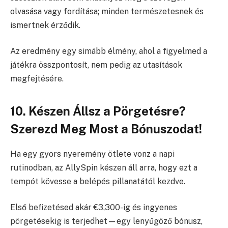
olvasása vagy fordítása; minden természetesnek és
ismertnek érződik.
Az eredmény egy simább élmény, ahol a figyelmed a
játékra összpontosít, nem pedig az utasítások
megfejtésére.
10. Készen Állsz a Pörgetésre?
Szerezd Meg Most a Bónuszodat!
Ha egy gyors nyeremény ötlete vonz a napi
rutinodban, az AllySpin készen áll arra, hogy ezt a
tempót kövesse a belépés pillanatától kezdve.
Első befizetésed akár €3,300-ig és ingyenes
pörgetésekig is terjedhet—egy lenyűgöző bónusz,