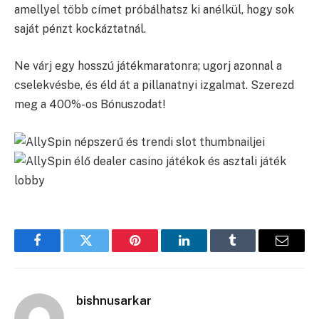
amellyel több címet próbálhatsz ki anélkül, hogy sok
saját pénzt kockáztatnál.
Ne várj egy hosszú játékmaratonra; ugorj azonnal a
cselekvésbe, és éld át a pillanatnyi izgalmat. Szerezd
meg a 400%-os Bónuszodat!
Facebook
Twitter
Pinterest
LinkedIn
Tumblr
Email
bishnusarkar