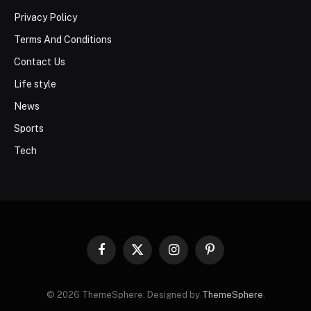
Privacy Policy
Terms And Conditions
Contact Us
Life style
News
Sports
Tech
Facebook
X
Instagram
Pinterest
(Twitter)
© 2026 ThemeSphere. Designed by
ThemeSphere
.