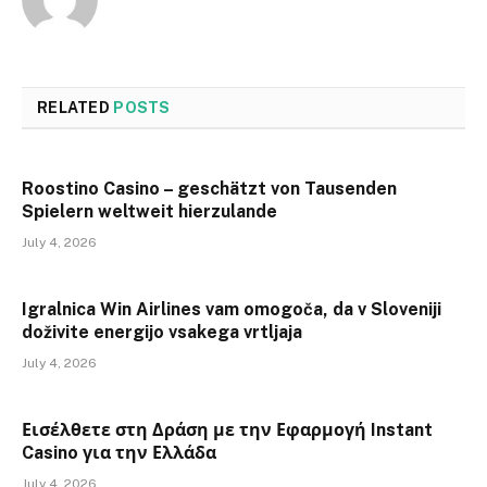
RELATED
POSTS
Roostino Casino – geschätzt von Tausenden
Spielern weltweit hierzulande
July 4, 2026
Igralnica Win Airlines vam omogoča, da v Sloveniji
doživite energijo vsakega vrtljaja
July 4, 2026
Εισέλθετε στη Δράση με την Εφαρμογή Instant
Casino για την Ελλάδα
July 4, 2026