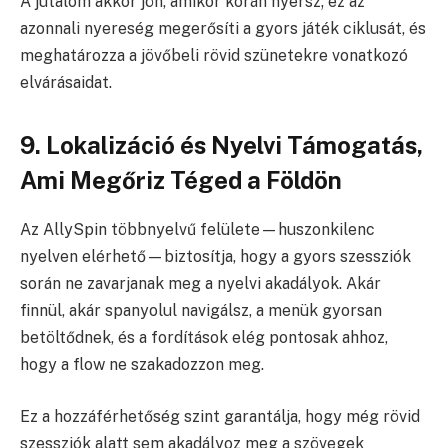
A jutalom akkor jön, amikor korán nyersz; ez az
azonnali nyereség megerősíti a gyors játék ciklusát, és
meghatározza a jövőbeli rövid szünetekre vonatkozó
elvárásaidat.
9. Lokalizáció és Nyelvi Támogatás,
Ami Megőriz Téged a Földön
Az AllySpin többnyelvű felülete—huszonkilenc
nyelven elérhető—biztosítja, hogy a gyors szessziók
során ne zavarjanak meg a nyelvi akadályok. Akár
finnül, akár spanyolul navigálsz, a menük gyorsan
betöltődnek, és a fordítások elég pontosak ahhoz,
hogy a flow ne szakadozzon meg.
Ez a hozzáférhetőség szint garantálja, hogy még rövid
szessziók alatt sem akadályoz meg a szövegek