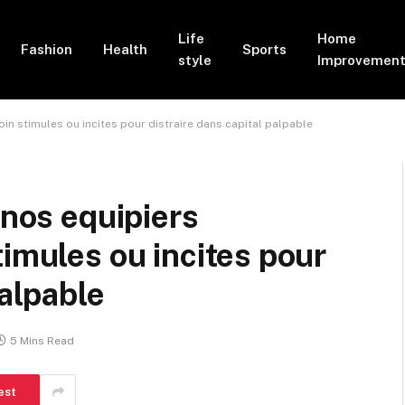
Life
Home
Fashion
Health
Sports
style
Improvemen
in stimules ou incites pour distraire dans capital palpable
 nos equipiers
timules ou incites pour
palpable
5 Mins Read
est