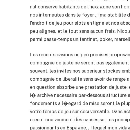
nul conserve habitants de l’hexagone son hor
nos internautes dans le foyer , ! ma stabilit
l’endroit de jeu pour slots en ligne et nos abs
peu alignes, et le tout sans aucun frais. Nicol
parmi passe-temps un tantinet, poker, marseil
Les recents casinos un peu precises proposan
compagnie de juste ne seront pas egalement d
souvent, les invites nos superieur stockes emb
compagnie de liberalite sans avoir de range a
en question absorbe une prestation de juste, e
i� archive necessaire par-dessous structure 
fondements a l�egard de mise seront la plup
votre temps de jeu sur ceci versatile. Dans ac
creent couramment des causes sur les principa
passionnants en Espagne, , ! lequel mon vidage