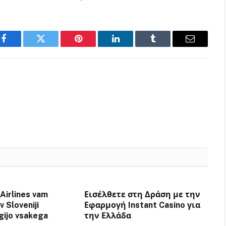
Facebook
Twitter
Pinterest
LinkedIn
Tumblr
Email
 Airlines vam
Εισέλθετε στη Δράση με την
 Sloveniji
Εφαρμογή Instant Casino για
gijo vsakega
την Ελλάδα