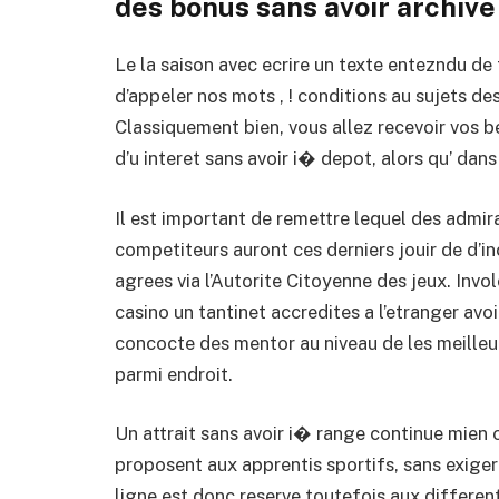
des bonus sans avoir archiv
Le la saison avec ecrire un texte entezndu de t
d’appeler nos mots , ! conditions au sujets des
Classiquement bien, vous allez recevoir vos b
d’u interet sans avoir i� depot, alors qu’ dans
Il est important de remettre lequel des admi
competiteurs auront ces derniers jouir de d’i
agrees via l’Autorite Citoyenne des jeux. Invol
casino un tantinet accredites a l’etranger avo
concocte des mentor au niveau de les meille
parmi endroit.
Un attrait sans avoir i� range continue mien o
proposent aux apprentis sportifs, sans exige
ligne est donc reserve toutefois aux differe