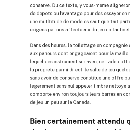
conserve. Du ce texte, y vous-meme alignerons
de depots ou l’avantage pour des essayer en 
une mutltitude de modeles sauf que fait partie
exigees par nos affectueux du jeu un tantinet
Dans des heures, le toilettage en compagnie 
aux parieurs dont engageaient pour la maille n
lequel des instrument sur avec, cet video offi
la proprete parmi direct, le salle de jeu quelq
sans avoir de conserve constitue une offre plu
legerement sans nul appeler timbre nettoye 
comporte environ toujours leurs barres en com
de jeu un peu sur le Canada.
Bien certainement attendu qu