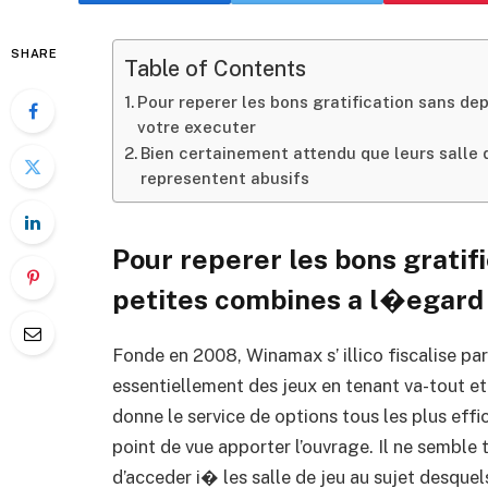
SHARE
Table of Contents
Pour reperer les bons gratification sans de
votre executer
Bien certainement attendu que leurs salle d
representent abusifs
Pour reperer les bons gratifi
petites combines a l�egard 
Fonde en 2008, Winamax s’ illico fiscalise p
essentiellement des jeux en tenant va-tout e
donne le service de options tous les plus ef
point de vue apporter l’ouvrage. Il ne semble 
d’acceder i� les salle de jeu au sujet desquel