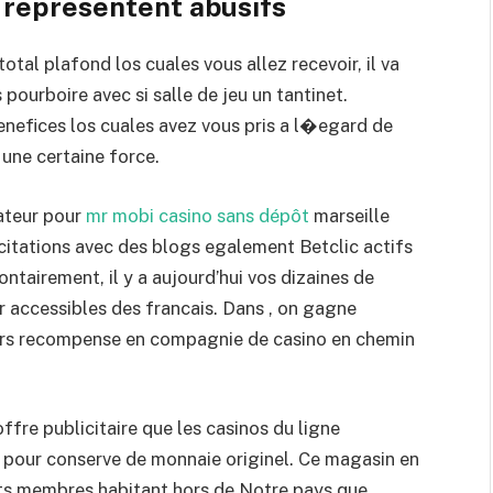
e representent abusifs
otal plafond los cuales vous allez recevoir, il va
 pourboire avec si salle de jeu un tantinet.
enefices los cuales avez vous pris a l�egard de
 une certaine force.
rateur pour
mr mobi casino sans dépôt
marseille
ncitations avec des blogs egalement Betclic actifs
ontairement, il y a aujourd’hui vos dizaines de
ir accessibles des francais. Dans , on gagne
urs recompense en compagnie de casino en chemin
ffre publicitaire que les casinos du ligne
r pour conserve de monnaie originel. Ce magasin en
nts membres habitant hors de Notre pays que