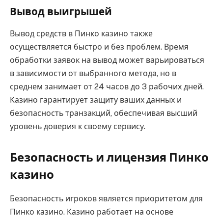
Вывод выигрышей
Вывод средств в Пинко казино также
осуществляется быстро и без проблем. Время
обработки заявок на вывод может варьироваться
в зависимости от выбранного метода, но в
среднем занимает от 24 часов до 3 рабочих дней.
Казино гарантирует защиту ваших данных и
безопасность транзакций, обеспечивая высший
уровень доверия к своему сервису.
Безопасность и лицензия Пинко
казино
Безопасность игроков является приоритетом для
Пинко казино. Казино работает на основе