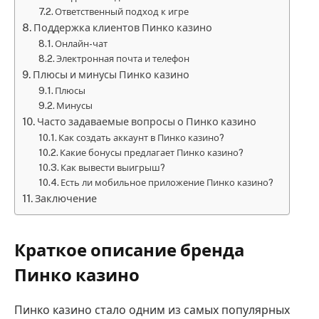
Ответственный подход к игре
Поддержка клиентов Пинко казино
Онлайн-чат
Электронная почта и телефон
Плюсы и минусы Пинко казино
Плюсы
Минусы
Часто задаваемые вопросы о Пинко казино
Как создать аккаунт в Пинко казино?
Какие бонусы предлагает Пинко казино?
Как вывести выигрыш?
Есть ли мобильное приложение Пинко казино?
Заключение
Краткое описание бренда
Пинко казино
Пинко казино стало одним из самых популярных