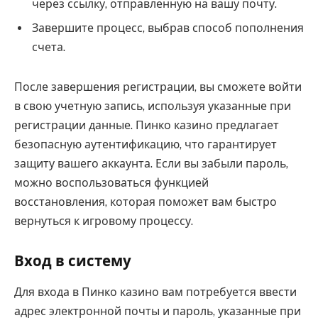
через ссылку, отправленную на вашу почту.
Завершите процесс, выбрав способ пополнения
счета.
После завершения регистрации, вы сможете войти
в свою учетную запись, используя указанные при
регистрации данные. Пинко казино предлагает
безопасную аутентификацию, что гарантирует
защиту вашего аккаунта. Если вы забыли пароль,
можно воспользоваться функцией
восстановления, которая поможет вам быстро
вернуться к игровому процессу.
Вход в систему
Для входа в Пинко казино вам потребуется ввести
адрес электронной почты и пароль, указанные при