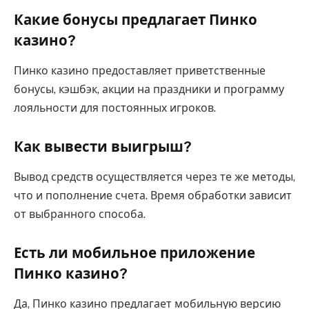
Какие бонусы предлагает Пинко
казино?
Пинко казино предоставляет приветственные
бонусы, кэшбэк, акции на праздники и программу
лояльности для постоянных игроков.
Как вывести выигрыш?
Вывод средств осуществляется через те же методы,
что и пополнение счета. Время обработки зависит
от выбранного способа.
Есть ли мобильное приложение
Пинко казино?
Да, Пинко казино предлагает мобильную версию