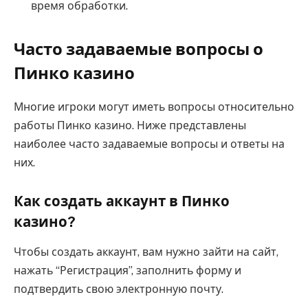
время обработки.
Часто задаваемые вопросы о
Пинко казино
Многие игроки могут иметь вопросы относительно
работы Пинко казино. Ниже представлены
наиболее часто задаваемые вопросы и ответы на
них.
Как создать аккаунт в Пинко
казино?
Чтобы создать аккаунт, вам нужно зайти на сайт,
нажать “Регистрация”, заполнить форму и
подтвердить свою электронную почту.