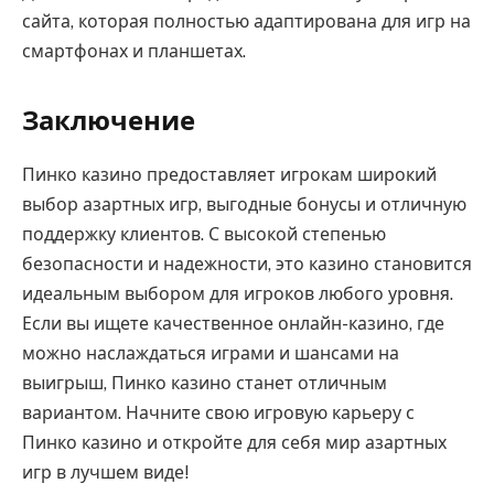
сайта, которая полностью адаптирована для игр на
смартфонах и планшетах.
Заключение
Пинко казино предоставляет игрокам широкий
выбор азартных игр, выгодные бонусы и отличную
поддержку клиентов. С высокой степенью
безопасности и надежности, это казино становится
идеальным выбором для игроков любого уровня.
Если вы ищете качественное онлайн-казино, где
можно наслаждаться играми и шансами на
выигрыш, Пинко казино станет отличным
вариантом. Начните свою игровую карьеру с
Пинко казино и откройте для себя мир азартных
игр в лучшем виде!