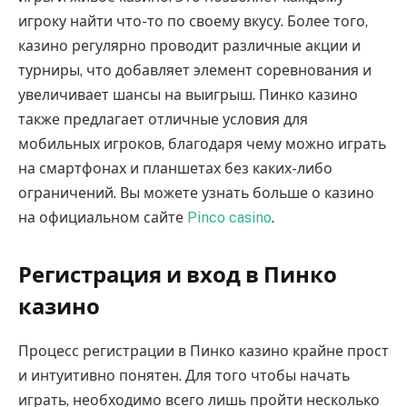
игроку найти что-то по своему вкусу. Более того,
казино регулярно проводит различные акции и
турниры, что добавляет элемент соревнования и
увеличивает шансы на выигрыш. Пинко казино
также предлагает отличные условия для
мобильных игроков, благодаря чему можно играть
на смартфонах и планшетах без каких-либо
ограничений. Вы можете узнать больше о казино
на официальном сайте
Pinco casino
.
Регистрация и вход в Пинко
казино
Процесс регистрации в Пинко казино крайне прост
и интуитивно понятен. Для того чтобы начать
играть, необходимо всего лишь пройти несколько