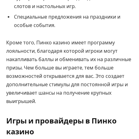
слотов и настольных игр.
Специальные предложения на праздники и
особые события.
Кроме того, Пинко казино имеет программу
лояльности, благодаря которой игроки могут
накапливать баллы и обменивать их на различные
призы. Чем больше вы играете, тем больше
возможностей открывается для вас. Это создает
дополнительные стимулы для постоянной игры и
увеличивает шансы на получение крупных
выигрышей.
Игры и провайдеры в Пинко
казино