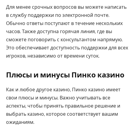
Для менее срочных вопросов вы можете написать
в службу поддержки по электронной почте.
Обычно ответы поступают в течение нескольких
часов. Также доступна горячая линия, где вы
сможете поговорить с консультантом напрямую.
Это обеспечивает доступность поддержки для всех
игроков, независимо от времени суток.
Плюсы и минусы Пинко казино
Как и любое другое казино, Пинко казино имеет
свои плюсы и минусы. Важно учитывать все
аспекты, чтобы принять правильное решение и
выбрать казино, которое соответствует вашим
ожиданиям.