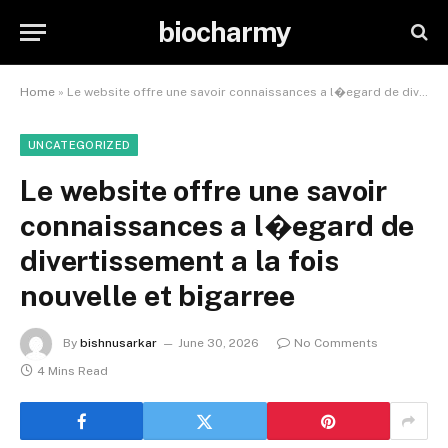
biocharmy
Home
»
Le website offre une savoir connaissances a l�egard de divertissement a la fois nouvelle et bigarree
UNCATEGORIZED
Le website offre une savoir
connaissances a l�egard de
divertissement a la fois
nouvelle et bigarree
By
bishnusarkar
June 30, 2026
No Comments
4 Mins Read