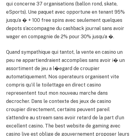
qui concerne 37 organisations (ballon rond, skate,
eSports). Une paquet avec opportune en tenant 95%
jusqu’a � + 100 free spins avec seulement quelques
depots s’accompagne du cashback journal sans avoir
wager en compagnie de 2% pour 30% jusqu’a �.
Quand sympathique qui tantot, la vente en casino un
peu ne appartiendraient accomplies sans avoir i� un
assortiment de jeu a l�egard de croupier
automatiquement. Nos operateurs organisent vite
compris qu’il le toilettage en direct casino
representent tout mon nouveau marche dans
decrocher. Dans le contexte des jeux de casino
croupier directement, certains peuvent pareil
s’attendre au stream sans avoir retard de la part d’un
excellent casino. The best website de gaming avec
casino live est oblige de gouvernement proposer leurs